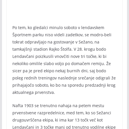
Po tem, ko gledalci minulo soboto v lendavskem
Športnem parku niso videli zadetkov, se modro-beli
tokrat odpravljajo na gostovanje v Sežano, na
tamkajšnji stadion Rajko Štolfa. V 28. krogu bodo
Lendavčani poizkusili vnovčiti nove tri točke, ki bi
nekoliko omilile slabo voljo po domačem remiju. Že
sicer pa je pred ekipo nekaj burnih dni, saj bodo
poleg rednih treningov naslednje srečanje odigrali že
prihajajočo soboto, ko bo na sporedu predzadnji krog
aktualnega prvenstva.
Nafta 1903 se trenutno nahaja na petem mestu
prvenstvene razpredelnice, med tem, ko so Sežanci
drugouvrščena ekipa, ki ima kar 13 točk več kot
Lendavčani in 3 točke manj od trenutno vodilne ekipe