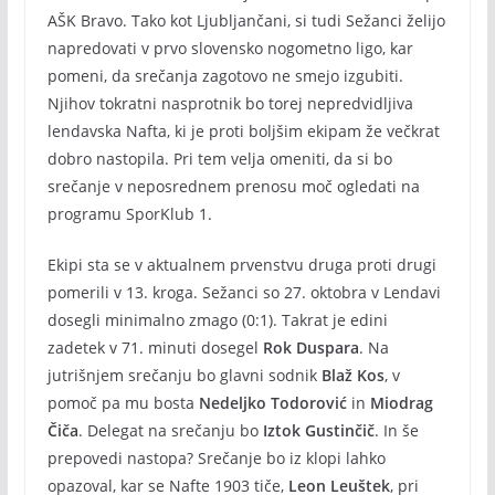
AŠK Bravo. Tako kot Ljubljančani, si tudi Sežanci želijo
napredovati v prvo slovensko nogometno ligo, kar
pomeni, da srečanja zagotovo ne smejo izgubiti.
Njihov tokratni nasprotnik bo torej nepredvidljiva
lendavska Nafta, ki je proti boljšim ekipam že večkrat
dobro nastopila. Pri tem velja omeniti, da si bo
srečanje v neposrednem prenosu moč ogledati na
programu SporKlub 1.
Ekipi sta se v aktualnem prvenstvu druga proti drugi
pomerili v 13. kroga. Sežanci so 27. oktobra v Lendavi
dosegli minimalno zmago (0:1). Takrat je edini
zadetek v 71. minuti dosegel
Rok Duspara
. Na
jutrišnjem srečanju bo glavni sodnik
Blaž Kos
, v
pomoč pa mu bosta
Nedeljko Todorović
in
Miodrag
Čiča
. Delegat na srečanju bo
Iztok Gustinčič
. In še
prepovedi nastopa? Srečanje bo iz klopi lahko
opazoval, kar se Nafte 1903 tiče,
Leon Leuštek
, pri