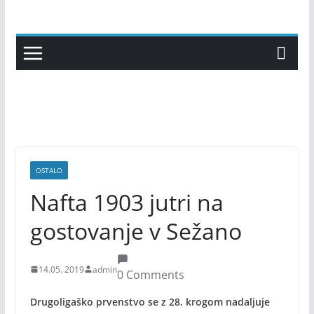
Skip
to
content
OSTALO
Nafta 1903 jutri na
gostovanje v Sežano
14.05. 2019
admin
0 Comments
Drugoligaško prvenstvo se z 28. krogom nadaljuje