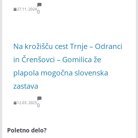
27.11. 2024
0
Na krožišču cest Trnje – Odranci
in Črenšovci – Gomilica že
plapola mogočna slovenska
zastava
12.03. 2025
0
Poletno delo?