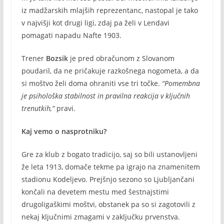
iz madžarskih mlajših reprezentanc, nastopal je tako
v najvišji kot drugi ligi, zdaj pa želi v Lendavi
pomagati napadu Nafte 1903.
Trener
Bozsik
je pred obračunom z Slovanom
poudaril, da ne pričakuje razkošnega nogometa, a da
si moštvo želi doma ohraniti vse tri točke.
“Pomembna
je psihološka stabilnost in pravilna reakcija v ključnih
trenutkih,”
pravi.
Kaj vemo o nasprotniku?
Gre za klub z bogato tradicijo, saj so bili ustanovljeni
že leta 1913, domače tekme pa igrajo na znamenitem
stadionu Kodeljevo. Prejšnjo sezono so Ljubljančani
končali na devetem mestu med šestnajstimi
drugoligaškimi moštvi, obstanek pa so si zagotovili z
nekaj ključnimi zmagami v zaključku prvenstva.