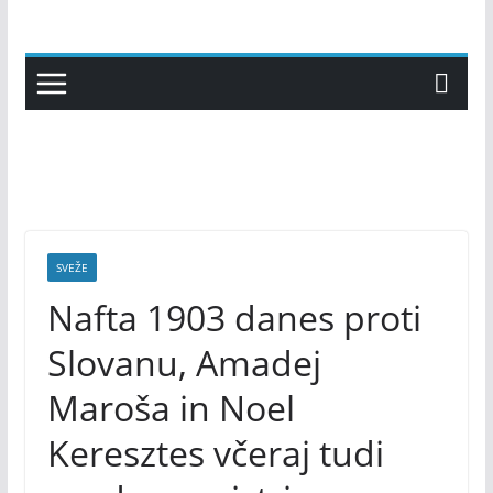
Skip
to
content
SVEŽE
Nafta 1903 danes proti
Slovanu, Amadej
Maroša in Noel
Keresztes včeraj tudi