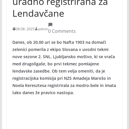
uradno registrirana za
Lendavčane
08.08. 2025
admin
0 Comments
Danes, ob 20.00 uri se bo Nafta 1903 na domači
zelenici pomerila z ekipo Slovana v uvodni tekmi
nove sezone 2. SNL. Ljubljansko moštvo, ki se vrača
med drugoligaše, bo prvi tekmec pomlajene
lendavske zasedbe. Ob tem velja omeniti, da je
registracijska komisija pri NZS Amadeja Marošo in
Noela Keresztesa registrirala za modro-bele in imata
tako danes že pravico nastopa.