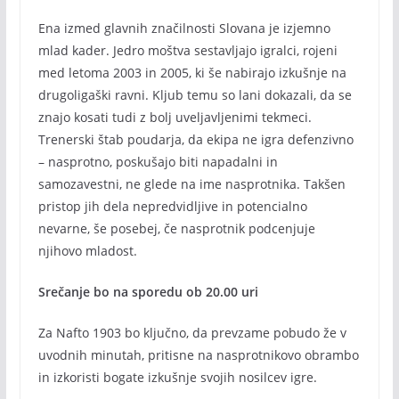
Ena izmed glavnih značilnosti Slovana je izjemno
mlad kader. Jedro moštva sestavljajo igralci, rojeni
med letoma 2003 in 2005, ki še nabirajo izkušnje na
drugoligaški ravni. Kljub temu so lani dokazali, da se
znajo kosati tudi z bolj uveljavljenimi tekmeci.
Trenerski štab poudarja, da ekipa ne igra defenzivno
– nasprotno, poskušajo biti napadalni in
samozavestni, ne glede na ime nasprotnika. Takšen
pristop jih dela nepredvidljive in potencialno
nevarne, še posebej, če nasprotnik podcenjuje
njihovo mladost.
Srečanje bo na sporedu ob 20.00 uri
Za Nafto 1903 bo ključno, da prevzame pobudo že v
uvodnih minutah, pritisne na nasprotnikovo obrambo
in izkoristi bogate izkušnje svojih nosilcev igre.