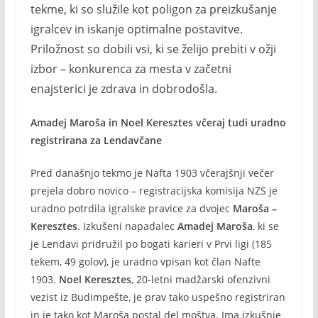
tekme, ki so služile kot poligon za preizkušanje
igralcev in iskanje optimalne postavitve.
Priložnost so dobili vsi, ki se želijo prebiti v ožji
izbor – konkurenca za mesta v začetni
enajsterici je zdrava in dobrodošla.
Amadej Maroša in Noel Keresztes včeraj tudi uradno
registrirana za Lendavčane
Pred današnjo tekmo je Nafta 1903 včerajšnji večer
prejela dobro novico – registracijska komisija NZS je
uradno potrdila igralske pravice za dvojec
Maroša –
Keresztes
. Izkušeni napadalec
Amadej Maroša
, ki se
je Lendavi pridružil po bogati karieri v Prvi ligi (185
tekem, 49 golov), je uradno vpisan kot član Nafte
1903.
Noel Keresztes
, 20-letni madžarski ofenzivni
vezist iz Budimpešte, je prav tako uspešno registriran
in je tako kot Maroša postal del moštva. Ima izkušnje