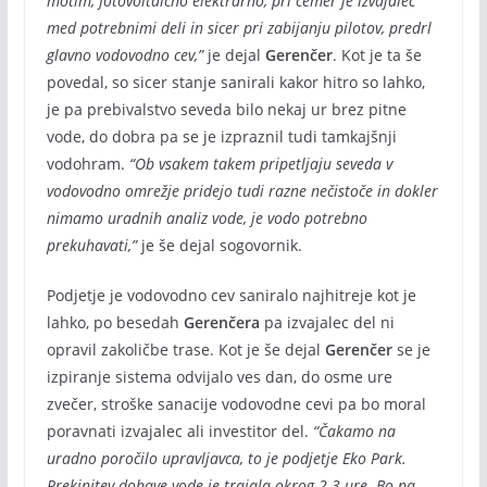
motim, fotovoltaično elektrarno, pri čemer je izvajalec
med potrebnimi deli in sicer pri zabijanju pilotov, predrl
glavno vodovodno cev,”
je dejal
Gerenčer
. Kot je ta še
povedal, so sicer stanje sanirali kakor hitro so lahko,
je pa prebivalstvo seveda bilo nekaj ur brez pitne
vode, do dobra pa se je izpraznil tudi tamkajšnji
vodohram.
“Ob vsakem takem pripetljaju seveda v
vodovodno omrežje pridejo tudi razne nečistoče in dokler
nimamo uradnih analiz vode, je vodo potrebno
prekuhavati,”
je še dejal sogovornik.
Podjetje je vodovodno cev saniralo najhitreje kot je
lahko, po besedah
Gerenčera
pa izvajalec del ni
opravil zakoličbe trase. Kot je še dejal
Gerenčer
se je
izpiranje sistema odvijalo ves dan, do osme ure
zvečer, stroške sanacije vodovodne cevi pa bo moral
poravnati izvajalec ali investitor del.
“Čakamo na
uradno poročilo upravljavca, to je podjetje Eko Park.
Prekinitev dobave vode je trajala okrog 2-3 ure. Bo pa