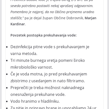
seveda potrebno postaviti nekaj vprašanj odgovornim.
Pomembno je najprej, da na Občino prejmemo uradno
stališče,”
pa je dejal župan Občine Dobrovnik,
Marjan
Kardinar
.
Povzetek postopka prekuhavanja vode:
Dezinfekcija pitne vode s prekuhavanjem je
varna metoda.
Tri minute burnega vretja pomeni široko
mikrobiološko varnost.
Če je voda motna, jo pred prekuhavanjem
zbistrimo z usedanjem in nato filtriramo.
Preprečiti je treba možnost naknadnega
onesnaženja prekuhane vode.
Vodo hranimo v hladilniku.
Za pitje in pripravo hrane jo uporabljamo 24 ur,