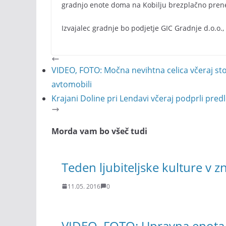
gradnjo enote doma na Kobilju brezplačno prenes
Izvajalec gradnje bo podjetje GIC Gradnje d.o.o.,
VIDEO, FOTO: Močna nevihtna celica včeraj sto
avtomobili
Krajani Doline pri Lendavi včeraj podprli pr
Morda vam bo všeč tudi
Teden ljubiteljske kulture v 
11.05. 2016
0
VIDEO, FOTO: Upravna enota 