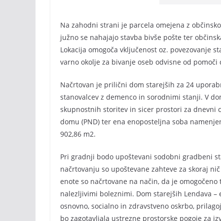
Na zahodni strani je parcela omejena z občinsko 
južno se nahajajo stavba bivše pošte ter občin
Lokacija omogoča vključenost oz. povezovanje st
varno okolje za bivanje oseb odvisne od pomoči 
Načrtovan je prilični dom starejših za 24 uporab
stanovalcev z demenco in sorodnimi stanji. V do
skupnostnih storitev in sicer prostori za dnevni
domu (PND) ter ena enoposteljna soba namenjen
902,86 m2.
Pri gradnji bodo upoštevani sodobni gradbeni st
načrtovanju so upoštevane zahteve za skoraj nič 
enote so načrtovane na način, da je omogočeno tu
nalezljivimi boleznimi. Dom starejših Lendava –
osnovno, socialno in zdravstveno oskrbo, prilag
bo zagotavljala ustrezne prostorske pogoje za iz