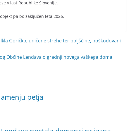
e v last Republike Slovenije.
 objekt pa bo zaključen leta 2026.
lkla Goričko, uničene strehe ter poljščine, poškodovani
edlog Občine Lendava o gradnji novega vaškega doma
znamenju petja
Lendava postala demenci prijazna