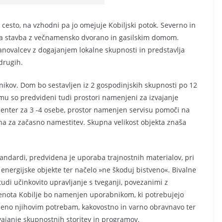
cesto, na vzhodni pa jo omejuje Kobiljski potok. Severno in
ska stavba z večnamensko dvorano in gasilskim domom.
anovalcev z dogajanjem lokalne skupnosti in predstavlja
drugih.
nikov. Dom bo sestavljen iz 2 gospodinjskih skupnosti po 12
mu so predvideni tudi prostori namenjeni za izvajanje
 center za 3 -4 osebe, prostor namenjen servisu pomoči na
a za začasno namestitev. Skupna velikost objekta znaša
andardi, predvidena je uporaba trajnostnih materialov, pri
energijske objekte ter načelo »ne škoduj bistveno«. Bivalne
di učinkovito upravljanje s tveganji, povezanimi z
 enota Kobilje bo namenjen uporabnikom, ki potrebujejo
ojeno njihovim potrebam, kakovostno in varno obravnavo ter
vajanje skupnostnih storitev in programov.