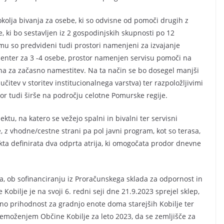
okolja bivanja za osebe, ki so odvisne od pomoči drugih z
, ki bo sestavljen iz 2 gospodinjskih skupnosti po 12
mu so predvideni tudi prostori namenjeni za izvajanje
 center za 3 -4 osebe, prostor namenjen servisu pomoči na
a za začasno namestitev. Na ta način se bo dosegel manjši
itev v storitev institucionalnega varstva) ter razpoložljivimi
or tudi širše na področju celotne Pomurske regije.
tu, na katero se vežejo spalni in bivalni ter servisni
z vhodne/cestne strani pa pol javni program, kot so terasa,
jekta definirata dva odprta atrija, ki omogočata prodor dnevne
a, ob sofinanciranju iz Proračunskega sklada za odpornost in
Kobilje je na svoji 6. redni seji dne 21.9.2023 sprejel sklep,
rno prihodnost za gradnjo enote doma starejših Kobilje ter
remoženjem Občine Kobilje za leto 2023, da se zemljišče za