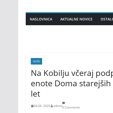
Skip
to
content
NASLOVNICA
AKTUALNE NOVICE
OSTAL
SVEŽE
Na Kobilju včeraj pod
enote Doma starejših 
let
04.06. 2025
admin
0 Comments