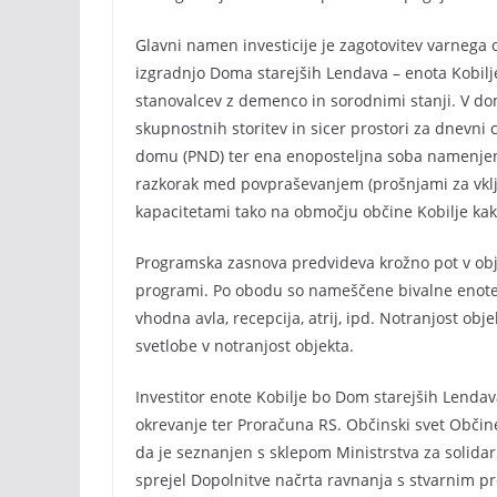
Glavni namen investicije je zagotovitev varnega 
izgradnjo Doma starejših Lendava – enota Kobilje
stanovalcev z demenco in sorodnimi stanji. V do
skupnostnih storitev in sicer prostori za dnevni
domu (PND) ter ena enoposteljna soba namenjen
razkorak med povpraševanjem (prošnjami za vključ
kapacitetami tako na območju občine Kobilje kak
Programska zasnova predvideva krožno pot v objek
programi. Po obodu so nameščene bivalne enote, 
vhodna avla, recepcija, atrij, ipd. Notranjost ob
svetlobe v notranjost objekta.
Investitor enote Kobilje bo Dom starejših Lendav
okrevanje ter Proračuna RS. Občinski svet Občine 
da je seznanjen s sklepom Ministrstva za solida
sprejel Dopolnitve načrta ravnanja s stvarnim p