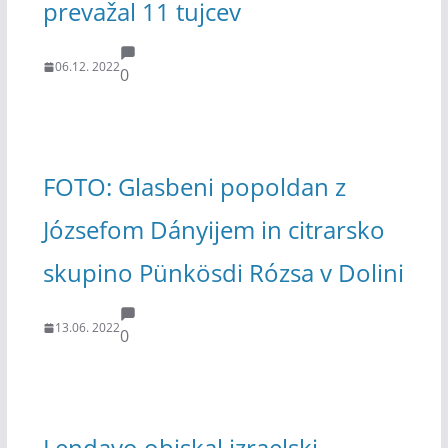
prevažal 11 tujcev
06.12. 2022
0
FOTO: Glasbeni popoldan z
Józsefom Dányijem in citrarsko
skupino Pünkösdi Rózsa v Dolini
13.06. 2022
0
Lendavo obiskal izraelski