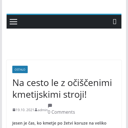
Skip
to
content
OSTALO
Na cesto le z očiščenimi
kmetijskimi stroji!
19.10. 2021
admin
0 Comments
Jesen je čas, ko kmetje po žetvi koruze na veliko