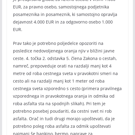
EUR, za pravno osebo, samostojnega podjetnika
posameznika in posameznik, ki samostojno opravlja
dejavnost 4.000 EUR in za odgovorno osebo 1.000
EUR.
Prav tako je potrebno poljedelce opozoriti na
posledice nedovoljenega oranja njiv v bližini javne
ceste. 4. točka 2. odstavka 5. člena Zakona o cestah,
namreč, prepoveduje orati na razdalji manj kot 4
metre od roba cestnega sveta v pravokotni smeri na
cesto ali na razdalji manj kot 1 meter od roba
cestnega sveta vzporedno s cesto (primera pravilnega
vzporednega in pravokotnega oranja in odmika od
roba asfalta sta na spodnjih slikah). Pri tem je
potrebno posebej poudariti, da cestni svet ni rob
asfalta. Orač in tudi drugi morajo upoštevati, da je
potrebno poleg roba asfalta za odmik upoštevati
najmanj še bankino, bermo, naprave za