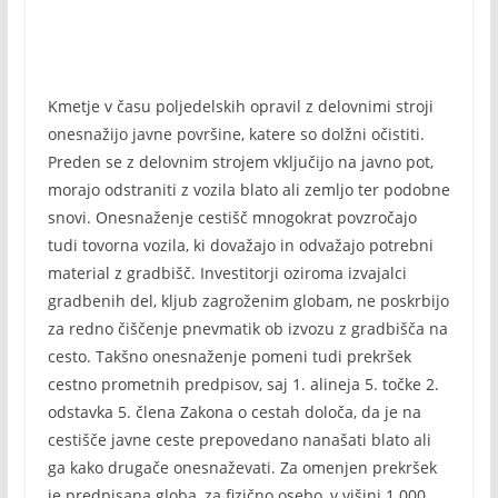
Kmetje v času poljedelskih opravil z delovnimi stroji
onesnažijo javne površine, katere so dolžni očistiti.
Preden se z delovnim strojem vključijo na javno pot,
morajo odstraniti z vozila blato ali zemljo ter podobne
snovi. Onesnaženje cestišč mnogokrat povzročajo
tudi tovorna vozila, ki dovažajo in odvažajo potrebni
material z gradbišč. Investitorji oziroma izvajalci
gradbenih del, kljub zagroženim globam, ne poskrbijo
za redno čiščenje pnevmatik ob izvozu z gradbišča na
cesto. Takšno onesnaženje pomeni tudi prekršek
cestno prometnih predpisov, saj 1. alineja 5. točke 2.
odstavka 5. člena Zakona o cestah določa, da je na
cestišče javne ceste prepovedano nanašati blato ali
ga kako drugače onesnaževati. Za omenjen prekršek
je predpisana globa, za fizično osebo, v višini 1.000