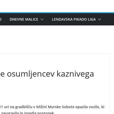
O
DNEVNE MALICE
LENDAVSKA PIKADO LIGA
je osumljencev kaznivega
1 uri na gradbišču v bližini Murske Sobote opazila vozilo, ki
lo zaustavila in izvedla postopek.