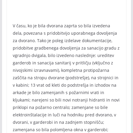
V času, ko je bila dvorana zaprta so bila izvedena
dela, povezana s pridobitvijo uporabnega dovoljenja
za dvorano. Tako je poleg izdelave dokumentacije,
pridobitve gradbenega dovoljenja za sanacijo gradu z
vgradnjo dvigala, bilo izvedeno naslednje: ureditev
garderob in sanacija sanitarij v pritličju (vključno z
nivojskimi izravnavami), kompletna protipožarna
zaščita na stropu dvorane (podstrešje), na strojnici in
v kabini; 13 vrat od kleti do podstrešja in izhodov na
arkade je bilo zamenjanih s požarnimi vrati in
kljukami; narejeni so bili novi notranji hidranti in novi
priklopi na požarno centralo; zamenjane so bile
elektroinštalacije in luči na hodniku pred dvorano, v
dvorani, v garderobi in na zadnjem stopnišču;
zamenjana so bila polomljena okna v garderobi;