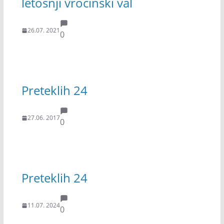
letošnji vročinski val
26.07. 2021
0
Preteklih 24
27.06. 2017
0
Preteklih 24
11.07. 2024
0