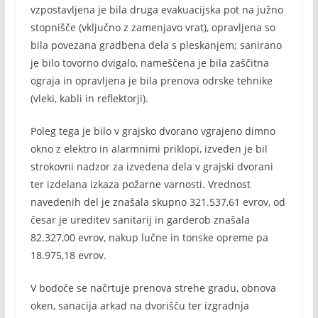
vzpostavljena je bila druga evakuacijska pot na južno
stopnišče (vključno z zamenjavo vrat), opravljena so
bila povezana gradbena dela s pleskanjem; sanirano
je bilo tovorno dvigalo, nameščena je bila zaščitna
ograja in opravljena je bila prenova odrske tehnike
(vleki, kabli in reflektorji).
Poleg tega je bilo v grajsko dvorano vgrajeno dimno
okno z elektro in alarmnimi priklopi, izveden je bil
strokovni nadzor za izvedena dela v grajski dvorani
ter izdelana izkaza požarne varnosti. Vrednost
navedenih del je znašala skupno 321.537,61 evrov, od
česar je ureditev sanitarij in garderob znašala
82.327,00 evrov, nakup lučne in tonske opreme pa
18.975,18 evrov.
V bodoče se načrtuje prenova strehe gradu, obnova
oken, sanacija arkad na dvorišču ter izgradnja