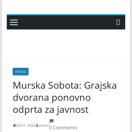
Skip
to
content
OSTALO
Murska Sobota: Grajska
dvorana ponovno
odprta za javnost
04.07. 2024
admin
0 Comments