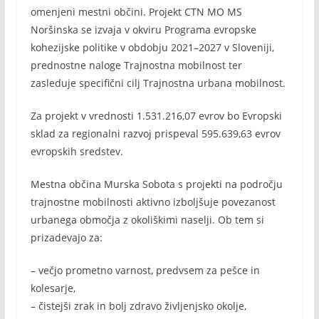
omenjeni mestni občini. Projekt CTN MO MS
Noršinska se izvaja v okviru Programa evropske
kohezijske politike v obdobju 2021–2027 v Sloveniji,
prednostne naloge Trajnostna mobilnost ter
zasleduje specifični cilj Trajnostna urbana mobilnost.
Za projekt v vrednosti 1.531.216,07 evrov bo Evropski
sklad za regionalni razvoj prispeval 595.639,63 evrov
evropskih sredstev.
Mestna občina Murska Sobota s projekti na področju
trajnostne mobilnosti aktivno izboljšuje povezanost
urbanega območja z okoliškimi naselji. Ob tem si
prizadevajo za:
– večjo prometno varnost, predvsem za pešce in
kolesarje,
– čistejši zrak in bolj zdravo življenjsko okolje,