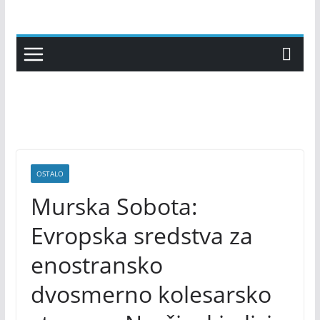
Skip
to
content
OSTALO
Murska Sobota:
Evropska sredstva za
enostransko
dvosmerno kolesarsko