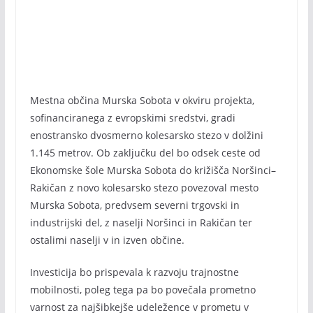
Mestna občina Murska Sobota v okviru projekta,
sofinanciranega z evropskimi sredstvi, gradi
enostransko dvosmerno kolesarsko stezo v dolžini
1.145 metrov. Ob zaključku del bo odsek ceste od
Ekonomske šole Murska Sobota do križišča Noršinci–
Rakičan z novo kolesarsko stezo povezoval mesto
Murska Sobota, predvsem severni trgovski in
industrijski del, z naselji Noršinci in Rakičan ter
ostalimi naselji v in izven občine.
Investicija bo prispevala k razvoju trajnostne
mobilnosti, poleg tega pa bo povečala prometno
varnost za najšibkejše udeležence v prometu v