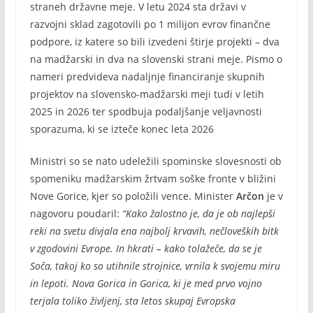
straneh državne meje. V letu 2024 sta državi v
razvojni sklad zagotovili po 1 milijon evrov finančne
podpore, iz katere so bili izvedeni štirje projekti – dva
na madžarski in dva na slovenski strani meje. Pismo o
nameri predvideva nadaljnje financiranje skupnih
projektov na slovensko-madžarski meji tudi v letih
2025 in 2026 ter spodbuja podaljšanje veljavnosti
sporazuma, ki se izteče konec leta 2026
Ministri so se nato udeležili spominske slovesnosti ob
spomeniku madžarskim žrtvam soške fronte v bližini
Nove Gorice, kjer so položili vence. Minister
Arčon
je v
nagovoru poudaril:
“Kako žalostno je, da je ob najlepši
reki na svetu divjala ena najbolj krvavih, nečloveških bitk
v zgodovini Evrope. In hkrati – kako tolažeče, da se je
Soča, takoj ko so utihnile strojnice, vrnila k svojemu miru
in lepoti. Nova Gorica in Gorica, ki je med prvo vojno
terjala toliko življenj, sta letos skupaj Evropska