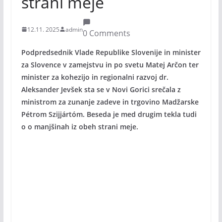
strani meje
12.11. 2025
admin
0 Comments
Podpredsednik Vlade Republike Slovenije in minister
za Slovence v zamejstvu in po svetu Matej Arčon ter
minister za kohezijo in regionalni razvoj dr.
Aleksander Jevšek sta se v Novi Gorici srečala z
ministrom za zunanje zadeve in trgovino Madžarske
Pétrom Szijjártóm. Beseda je med drugim tekla tudi
o o manjšinah iz obeh strani meje.