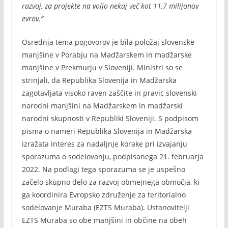
razvoj, za projekte na voljo nekaj več kot 11,7 milijonov
evrov.”
Osrednja tema pogovorov je bila položaj slovenske
manjšine v Porabju na Madžarskem in madžarske
manjšine v Prekmurju v Sloveniji. Ministri so se
strinjali, da Republika Slovenija in Madžarska
zagotavljata visoko raven zaščite in pravic slovenski
narodni manjšini na Madžarskem in madžarski
narodni skupnosti v Republiki Sloveniji. S podpisom
pisma o nameri Republika Slovenija in Madžarska
izražata interes za nadaljnje korake pri izvajanju
sporazuma o sodelovanju, podpisanega 21. februarja
2022. Na podlagi tega sporazuma se je uspešno
začelo skupno delo za razvoj obmejnega območja, ki
ga koordinira Evropsko združenje za teritorialno
sodelovanje Muraba (EZTS Muraba). Ustanovitelji
EZTS Muraba so obe manjšini in občine na obeh