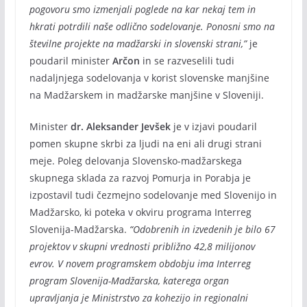
pogovoru smo izmenjali poglede na kar nekaj tem in
hkrati potrdili naše odlično sodelovanje. Ponosni smo na
številne projekte na madžarski in slovenski strani,”
je
poudaril minister
Arčon
in se razveselili tudi
nadaljnjega sodelovanja v korist slovenske manjšine
na Madžarskem in madžarske manjšine v Sloveniji.
Minister
dr. Aleksander Jevšek
je v izjavi poudaril
pomen skupne skrbi za ljudi na eni ali drugi strani
meje. Poleg delovanja Slovensko-madžarskega
skupnega sklada za razvoj Pomurja in Porabja je
izpostavil tudi čezmejno sodelovanje med Slovenijo in
Madžarsko, ki poteka v okviru programa Interreg
Slovenija-Madžarska.
“Odobrenih in izvedenih je bilo 67
projektov v skupni vrednosti približno 42,8 milijonov
evrov. V novem programskem obdobju ima Interreg
program Slovenija-Madžarska, katerega organ
upravljanja je Ministrstvo za kohezijo in regionalni