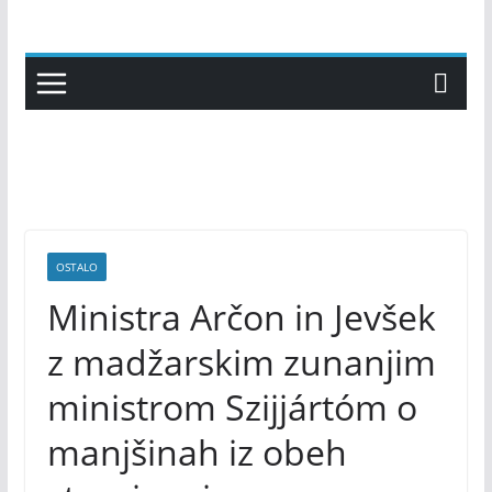
Skip
to
content
OSTALO
Ministra Arčon in Jevšek
z madžarskim zunanjim
ministrom Szijjártóm o
manjšinah iz obeh