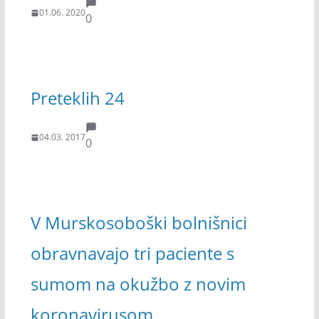
01.06. 2020
0
Preteklih 24
04.03. 2017
0
V Murskosoboški bolnišnici
obravnavajo tri paciente s
sumom na okužbo z novim
koronavirusom