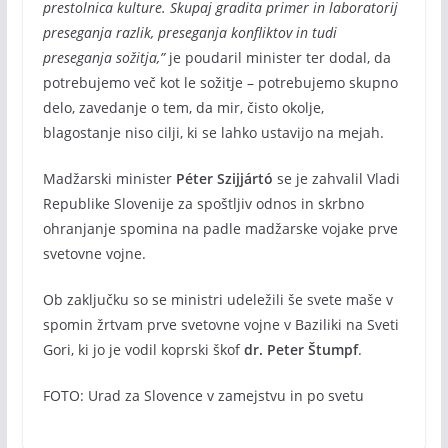
prestolnica kulture. Skupaj gradita primer in laboratorij
preseganja razlik, preseganja konfliktov in tudi
preseganja sožitja,”
je poudaril minister ter dodal, da
potrebujemo več kot le sožitje – potrebujemo skupno
delo, zavedanje o tem, da mir, čisto okolje,
blagostanje niso cilji, ki se lahko ustavijo na mejah.
Madžarski minister
Péter Szijjártó
se je zahvalil Vladi
Republike Slovenije za spoštljiv odnos in skrbno
ohranjanje spomina na padle madžarske vojake prve
svetovne vojne.
Ob zaključku so se ministri udeležili še svete maše v
spomin žrtvam prve svetovne vojne v Baziliki na Sveti
Gori, ki jo je vodil koprski škof
dr. Peter Štumpf
.
FOTO: Urad za Slovence v zamejstvu in po svetu