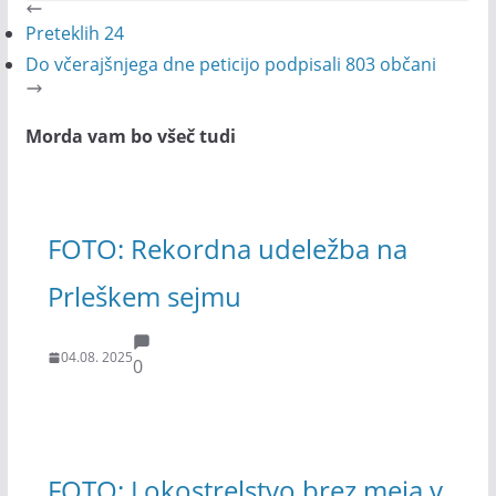
Preteklih 24
Do včerajšnjega dne peticijo podpisali 803 občani
Morda vam bo všeč tudi
FOTO: Rekordna udeležba na
Prleškem sejmu
04.08. 2025
0
FOTO: Lokostrelstvo brez meja v