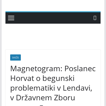
Skip
to
content
SVEŽE
Magnetogram: Poslanec
Horvat o begunski
problematiki v Lendavi,
v Državnem Zboru