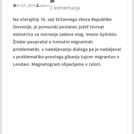
01.03. 2016
admin
2 komentarja
Na včerajšnji 16. seji Državnega zbora Republike
Slovenije, je pomurski poslanec Jožef Horvat
ministrico za notranje zadeve mag. Vesno Györkös
Žnidar povprašal o trenutni migrantski
problematiki, v nadaljevanju dialoga pa je nadaljeval
s problematiko prostega gibanja tujcev migrantov v
Lendavi. Magnetogram objavljamo v celoti.