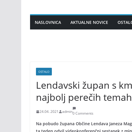
Skip
to
content
NASLOVNICA
AKTUALNE NOVICE
OSTAL
OSTALO
Lendavski župan s km
najbolj perečih temah
24.04. 2021
admin
0 Comments
Na pobudo župana Občine Lendava Janeza Magyar
ta teden odvil videokonferenčni sestanek z mi