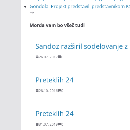
Gondola: Projekt predstavili predstavnikom KS 
Morda vam bo všeč tudi
Sandoz razširil sodelovanje z
26.07. 2017
0
Preteklih 24
28.10. 2016
0
Preteklih 24
31.07. 2019
0