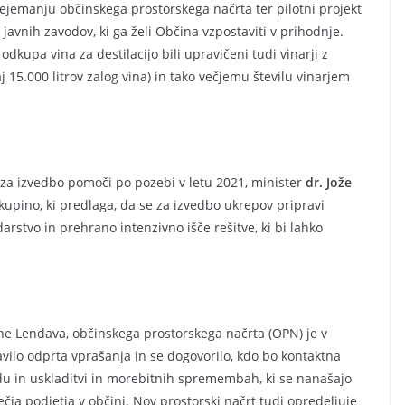
ejemanju občinskega prostorskega načrta ter pilotni projekt
javnih zavodov, ki ga želi Občina vzpostaviti v prihodnje.
dkupa vina za destilacijo bili upravičeni tudi vinarji z
 15.000 litrov zalog vina) in tako večjemu številu vinarjem
 za izvedbo pomoči po pozebi v letu 2021, minister
dr. Jože
upino, ki predlaga, da se za izvedbo ukrepov pripravi
arstvo in prehrano intenzivno išče rešitve, ki bi lahko
e Lendava, občinskega prostorskega načrta (OPN) je v
avilo odprta vprašanja in se dogovorilo, kdo bo kontaktna
du in uskladitvi in morebitnih spremembah, ki se nanašajo
ečja podjetja v občini. Nov prostorski načrt tudi opredeljuje