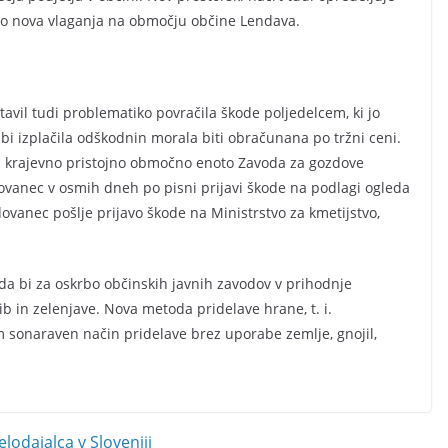
ilo nova vlaganja na območju občine Lendava.
tavil tudi problematiko povračila škode poljedelcem, ki jo
da bi izplačila odškodnin morala biti obračunana po tržni ceni.
a krajevno pristojno območno enoto Zavoda za gozdove
dovanec v osmih dneh po pisni prijavi škode na podlagi ogleda
vanec pošlje prijavo škode na Ministrstvo za kmetijstvo,
da bi za oskrbo občinskih javnih zavodov v prihodnje
ib in zelenjave. Nova metoda pridelave hrane, t. i.
 sonaraven način pridelave brez uporabe zemlje, gnojil,
lodajalca v Sloveniji