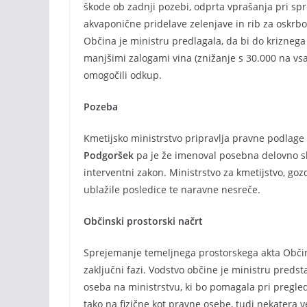
škode ob zadnji pozebi, odprta vprašanja pri spr
akvaponične pridelave zelenjave in rib za oskrbo 
Občina je ministru predlagala, da bi do kriznega o
manjšimi zalogami vina (znižanje s 30.000 na vsaj
omogočili odkup.
Pozeba
Kmetijsko ministrstvo pripravlja pravne podlage
Podgoršek
pa je že imenoval posebna delovno sk
interventni zakon. Ministrstvo za kmetijstvo, gozd
ublažile posledice te naravne nesreče.
Občinski prostorski načrt
Sprejemanje temeljnega prostorskega akta Občin
zaključni fazi. Vodstvo občine je ministru predst
oseba na ministrstvu, ki bo pomagala pri pregle
tako na fizične kot pravne osebe, tudi nekatera v