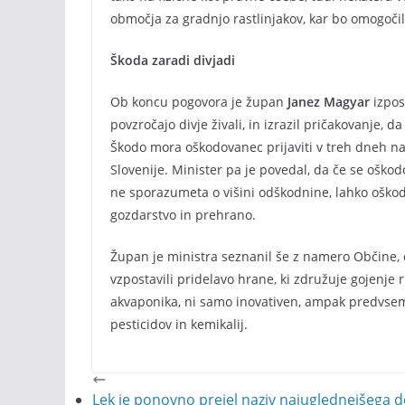
območja za gradnjo rastlinjakov, kar bo omogoč
Škoda zaradi divjadi
Ob koncu pogovora je župan
Janez Magyar
izpos
povzročajo divje živali, in izrazil pričakovanje, 
Škodo mora oškodovanec prijaviti v treh dneh n
Slovenije. Minister pa je povedal, da če se oško
ne sporazumeta o višini odškodnine, lahko oškodo
gozdarstvo in prehrano.
Župan je ministra seznanil še z namero Občine, 
vzpostavili pridelavo hrane, ki združuje gojenje r
akvaponika, ni samo inovativen, ampak predvsem
pesticidov in kemikalij.
Lek je ponovno prejel naziv najuglednejšega de