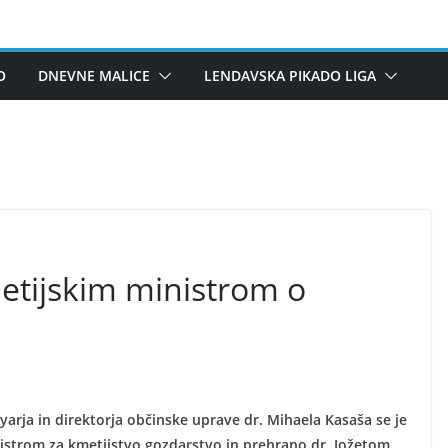
O
DNEVNE MALICE
LENDAVSKA PIKADO LIGA
etijskim ministrom o
ja in direktorja občinske uprave dr. Mihaela Kasaša se je
nistrom za kmetijstvo gozdarstvo in prehrano dr. Jožetom