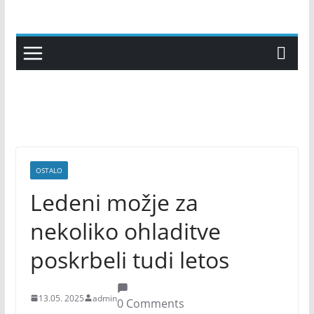
Skip
to
content
OSTALO
Ledeni možje za
nekoliko ohladitve
poskrbeli tudi letos
13.05. 2025
admin
0 Comments