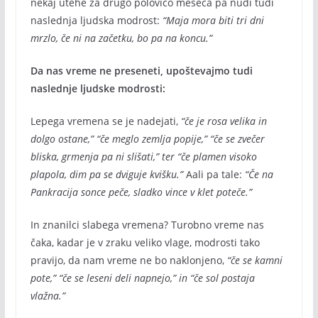
nekaj utehe za drugo polovico meseca pa nudi tudi
naslednja ljudska modrost:
“Maja mora biti tri dni
mrzlo, če ni na začetku, bo pa na koncu.”
Da nas vreme ne preseneti, upoštevajmo tudi
naslednje ljudske modrosti:
Lepega vremena se je nadejati,
“če je rosa velika in
dolgo ostane,” “če meglo zemlja popije,” “če se zvečer
bliska, grmenja pa ni slišati,” ter “če plamen visoko
plapola, dim pa se dviguje kvišku.”
Aali pa tale:
“Če na
Pankracija sonce peče, sladko vince v klet poteče.”
In znanilci slabega vremena? Turobno vreme nas
čaka, kadar je v zraku veliko vlage, modrosti tako
pravijo, da nam vreme ne bo naklonjeno,
“če se kamni
pote,” “če se leseni deli napnejo,” in “če sol postaja
vlažna.”