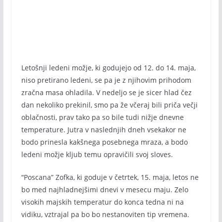
Letošnji ledeni možje, ki godujejo od 12. do 14. maja,
niso pretirano ledeni, se pa je z njihovim prihodom
zračna masa ohladila. V nedeljo se je sicer hlad čez
dan nekoliko prekinil, smo pa že včeraj bili priča večji
oblačnosti, prav tako pa so bile tudi nižje dnevne
temperature. Jutra v naslednjih dneh vsekakor ne
bodo prinesla kakšnega posebnega mraza, a bodo
ledeni možje kljub temu opravičili svoj sloves.
“Poscana” Zofka, ki goduje v četrtek, 15. maja, letos ne
bo med najhladnejšimi dnevi v mesecu maju. Zelo
visokih majskih temperatur do konca tedna ni na
vidiku, vztrajal pa bo bo nestanoviten tip vremena.