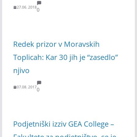
27.06. 2018
0
Redek prizor v Moravskih
Toplicah: Kar 30 jih je “zasedlo”
njivo
07.08. 2017
0
Podjetniški izziv GEA College –
Fakultete za podjetništvo, se je