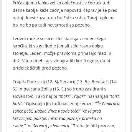
Pričakujemo lahko veliko oblačnosti, v četrtek tudi
dežne kaplje, kaže zadnja napoved, čeprav je še pred
nekaj dnevi kazalo, da bo Zofka suha. Torej toplo ne
bo, ne bo pa tudi nevarnosti za pozebo.
Ledeni možje so sicer del starega vremenskega
izročila, ki so ga ljudje jemali zelo resno dolga
stoletja. Ledeni možje praviloma prinašajo hlad in
dež. V teh dneh so v vinogradih kurili ognje, da bi
pridelek ščitili pred pozebo.
Trojaki Pankracij (12. 5), Servacij (13. 5.), Bonifacij (14.
5.) in poscana Zofija (15. 5.) so trdno zasidrani v
slovenstvo. Tako naj bi
“mokri Trojaki”
naznanjali
“tolst
božič.”
Opisujejo jih tudi naslednje vraže:
“Če Pankraca
sonce peče, sladko vince v sode teče,”
“če je pred
Servacijem poletje, mraz rad pozneje pritiska na
cvetje,”
in
“Servacij je ledenacij.”
Treba je biti pozoren,