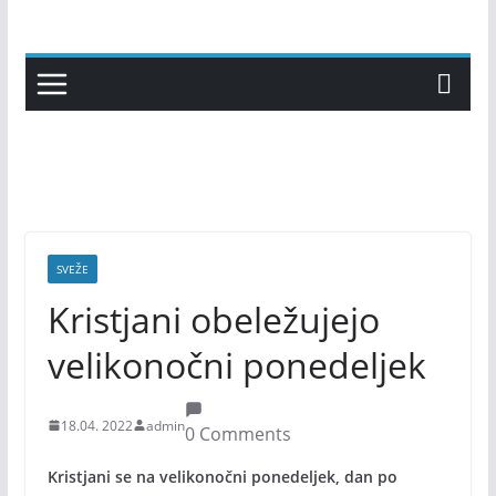
Skip
to
content
SVEŽE
Kristjani obeležujejo
velikonočni ponedeljek
18.04. 2022
admin
0 Comments
Kristjani se na velikonočni ponedeljek, dan po