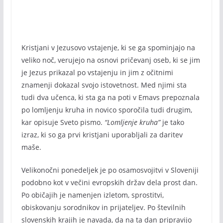
Kristjani v Jezusovo vstajenje, ki se ga spominjajo na
veliko noč, verujejo na osnovi pričevanj oseb, ki se jim
je Jezus prikazal po vstajenju in jim z očitnimi
znamenji dokazal svojo istovetnost. Med njimi sta
tudi dva učenca, ki sta ga na poti v Emavs prepoznala
po lomljenju kruha in novico sporočila tudi drugim,
kar opisuje Sveto pismo.
“Lomljenje kruha”
je tako
izraz, ki so ga prvi kristjani uporabljali za daritev
maše.
Velikonočni ponedeljek je po osamosvojitvi v Sloveniji
podobno kot v večini evropskih držav dela prost dan.
Po običajih je namenjen izletom, sprostitvi,
obiskovanju sorodnikov in prijateljev. Po številnih
slovenskih krajih je navada, da na ta dan pripravijo