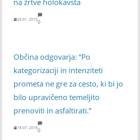
na žrtve holokavsta
26.01. 2019
0
Občina odgovarja: “Po
kategorizaciji in intenziteti
prometa ne gre za cesto, ki bi jo
bilo upravičeno temeljito
prenoviti in asfaltirati.”
18.07. 2018
0