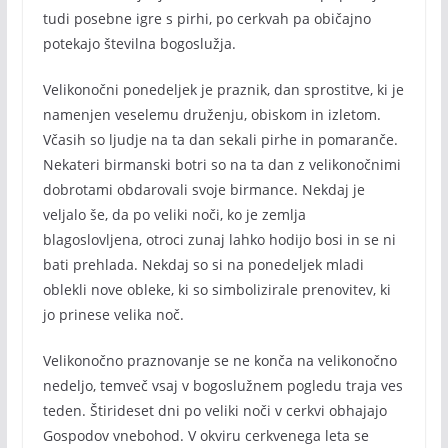
tudi posebne igre s pirhi, po cerkvah pa običajno
potekajo številna bogoslužja.
Velikonočni ponedeljek je praznik, dan sprostitve, ki je
namenjen veselemu druženju, obiskom in izletom.
Včasih so ljudje na ta dan sekali pirhe in pomaranče.
Nekateri birmanski botri so na ta dan z velikonočnimi
dobrotami obdarovali svoje birmance. Nekdaj je
veljalo še, da po veliki noči, ko je zemlja
blagoslovljena, otroci zunaj lahko hodijo bosi in se ni
bati prehlada. Nekdaj so si na ponedeljek mladi
oblekli nove obleke, ki so simbolizirale prenovitev, ki
jo prinese velika noč.
Velikonočno praznovanje se ne konča na velikonočno
nedeljo, temveč vsaj v bogoslužnem pogledu traja ves
teden. Štirideset dni po veliki noči v cerkvi obhajajo
Gospodov vnebohod. V okviru cerkvenega leta se