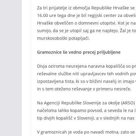
Za tri prijatelje iz območja Republike Hrvaške se 
16.00 ure tega dne je bil regijski center za obv
Hrvaške obveščen o domnevni utopitvi. Kot je nazna
sumijo, da se je utopil saj ga ne najdejo. Žal je 
murskosoboški potapljači.
Gramoznice še vedno precej priljubljene
Divja oziroma neurejena naravna kopališča so pr
reševalne službe niti upravljavcev teh vodnih po
izpostavljena tista, ki so v bližini naselij in ima
in s tem oteženo reševanje v primeru nesreče.
Na Agenciji Republike Slovenije za okolje (ARSO) 
načeloma lahko kopamo povsod, a seveda le na la
tip divjih kopališč v Sloveniji, a v slednjih na nas 
V gramoznicah je voda po navadi motna, zato se n