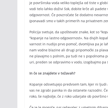
je površinska voda veliko toplejša od tiste v globi
vodi telo lahko doživi šok, dobite krče ali padete
odgovornost. Če povzročate še dodatno nevarnost
(ponavadi smo v takih primerih na privatnem zeml
Policija svetuje, da upoštevate znake, kot so “
“kopanje na lastno odgovornost«. Na divjih kopališ
varnost in nudijo prvo pomoč, dvomljiva pa je la
nam vodne blazine ali drugi pripomočki za plava
ne plavajmo s polnim, pa tudi ne s popolnoma 
uri, preden se odpravimo v vodo, izogibajmo pa 
In če se znajdete v težavah?
Kopanje odsvetujejo predvsem tam, kjer ni ljudi al
vas ne zgrabi panika in da ostanete razsodni. Če 
roko, še najbolje, če z roko udarjate ob površino
Če je le mogoče, naj reševalec z umetnim dihanje