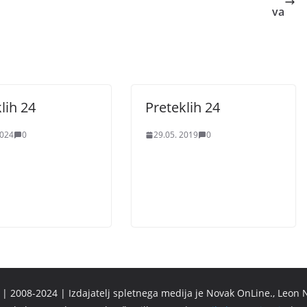
va
lih 24
Preteklih 24
2024
0
29.05. 2019
0
 2008-2024 | Izdajatelj spletnega medija je Novak OnLine., Leon N