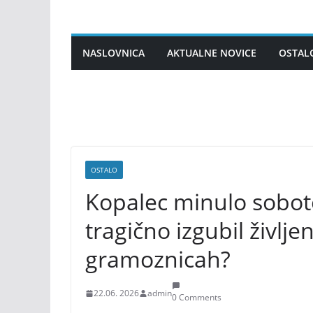
Skip
to
content
NASLOVNICA
AKTUALNE NOVICE
OSTAL
OSTALO
Kopalec minulo sobot
tragično izgubil življ
gramoznicah?
22.06. 2026
admin
0 Comments