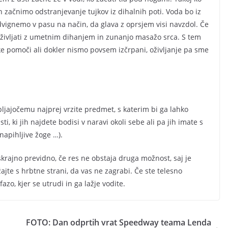
 začnimo odstranjevanje tujkov iz dihalnih poti. Voda bo iz
 dvignemo v pasu na način, da glava z oprsjem visi navzdol. Če
 oživljati z umetnim dihanjem in zunanjo masažo srca. S tem
 pomoči ali dokler nismo povsem izčrpani, oživljanje pa sme
pljajočemu najprej vrzite predmet, s katerim bi ga lahko
ti, ki jih najdete bodisi v naravi okoli sebe ali pa jih imate s
 napihljive žoge …).
skrajno previdno, če res ne obstaja druga možnost, saj je
ajte s hrbtne strani, da vas ne zagrabi. Če ste telesno
fazo, kjer se utrudi in ga lažje vodite.
FOTO: Dan odprtih vrat Speedway teama Lenda