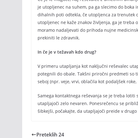
je utopljenec na suhem, pa ga slecimo do boka in
dihalnih poti odtekla, če utopljenca za trenutek
utopljenec ne kaže znakov življenja, ga je treba
moramo nadaljevati do prihoda nujne medicinske
prekiniti le zdravnik.
In če je v težavah kdo drug?
V primeru utapljanja kot naključni reševalec uta
potegnili do obale. Takšni priročni predmeti so tis
seboj (npr. veje, vrvi, oblačila kot podaljšek roke,
Samega kontaktnega reševanja se je treba lotiti 
utapljajoči zelo nevaren. Ponesrečencu se približ
šibkejši, počakajte, da utapljajoči preide v drugo 
Preteklih 24