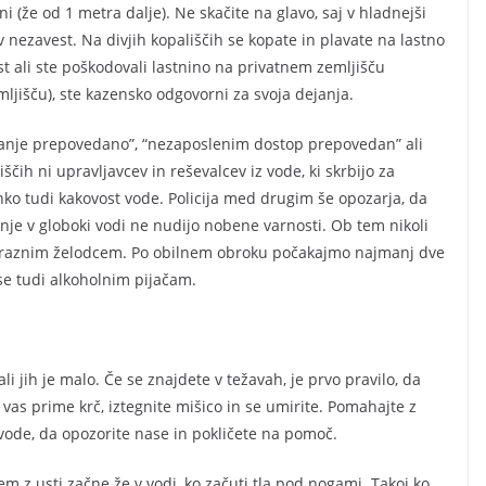
ni (že od 1 metra dalje). Ne skačite na glavo, saj v hladnejši
 v nezavest. Na divjih kopališčih se kopate in plavate na lastno
 ali ste poškodovali lastnino na privatnem zemljišču
jišču), ste kazensko odgovorni za svoja dejanja.
kopanje prepovedano”, “nezaposlenim dostop prepovedan” ali
čih ni upravljavcev in reševalcev iz vode, ki skrbijo za
hko tudi kakovost vode. Policija med drugim še opozarja, da
nje v globoki vodi ne nudijo nobene varnosti. Ob tem nikoli
praznim želodcem. Po obilnem obroku počakajmo najmanj dve
se tudi alkoholnim pijačam.
i jih je malo. Če se znajdete v težavah, je prvo pravilo, da
vas prime krč, iztegnite mišico in se umirite. Pomahajte z
 vode, da opozorite nase in pokličete na pomoč.
m z usti začne že v vodi, ko začuti tla pod nogami. Takoj ko