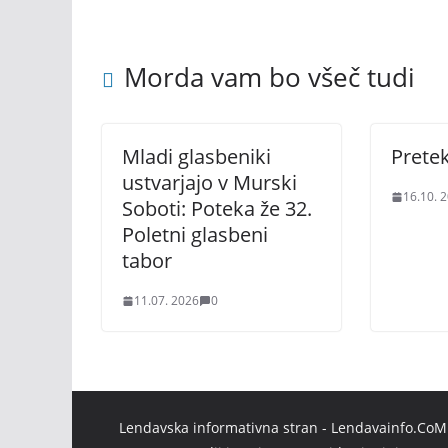
Morda vam bo všeč tudi
Mladi glasbeniki
Pretek
ustvarjajo v Murski
16.10. 
Soboti: Poteka že 32.
Poletni glasbeni
tabor
11.07. 2026
0
Lendavska informativna stran - Lendavainfo.CoM |