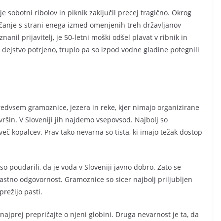
je sobotni ribolov in piknik zaključil precej tragično. Okrog
eščanje s strani enega izmed omenjenih treh državljanov
nil prijavitelj, je 50-letni moški odšel plavat v ribnik in
to dejstvo potrjeno, truplo pa so izpod vodne gladine potegnili
edvsem gramoznice, jezera in reke, kjer nimajo organizirane
vršin. V Sloveniji jih najdemo vsepovsod. Najbolj so
jo več kopalcev. Prav tako nevarna so tista, ki imajo težak dostop
so poudarili, da je voda v Sloveniji javno dobro. Zato se
stno odgovornost. Gramoznice so sicer najbolj priljubljen
prežijo pasti.
ajprej prepričajte o njeni globini. Druga nevarnost je ta, da