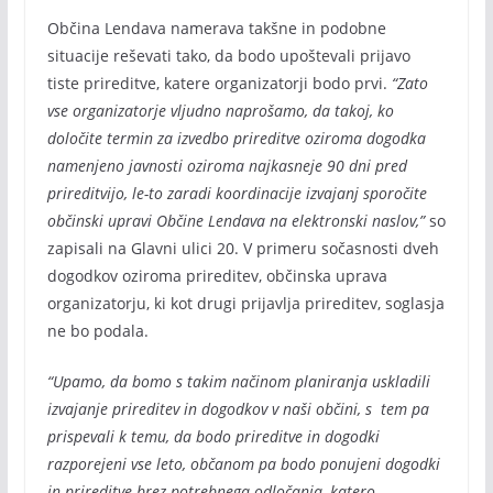
Občina Lendava namerava takšne in podobne
situacije reševati tako, da bodo upoštevali prijavo
tiste prireditve, katere organizatorji bodo prvi.
“Zato
vse organizatorje vljudno naprošamo, da takoj, ko
določite termin za izvedbo prireditve oziroma dogodka
namenjeno javnosti oziroma najkasneje 90 dni pred
prireditvijo, le-to zaradi koordinacije izvajanj sporočite
občinski upravi Občine Lendava na elektronski naslov,”
so
zapisali na Glavni ulici 20. V primeru sočasnosti dveh
dogodkov oziroma prireditev, občinska uprava
organizatorju, ki kot drugi prijavlja prireditev, soglasja
ne bo podala.
“Upamo, da bomo s takim načinom planiranja uskladili
izvajanje prireditev in dogodkov v naši občini, s tem pa
prispevali k temu, da bodo prireditve in dogodki
razporejeni vse leto, občanom pa bodo ponujeni dogodki
in prireditve brez potrebnega odločanja, katero