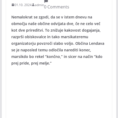
01.10. 2024
admin
0 Comments
Nemalokrat se zgodi, da se v istem dnevu na
območju naše občine odvijata dve, če ne celo več
kot dve prireditvi. To znižuje kakovost dogajanja,
razprši obiskovalce in tako marsikateremu
organizatorju povzroči slabo voljo. Občina Lendava
se je naposled temu odločila narediti konec,
marsikdo bo rekel “končno,” in sicer na način “kdo
prej pride, prej melje.”