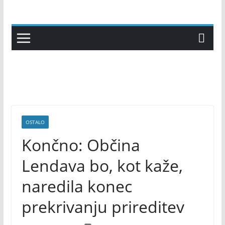
Skip
to
content
OSTALO
Končno: Občina
Lendava bo, kot kaže,
naredila konec
prekrivanju prireditev