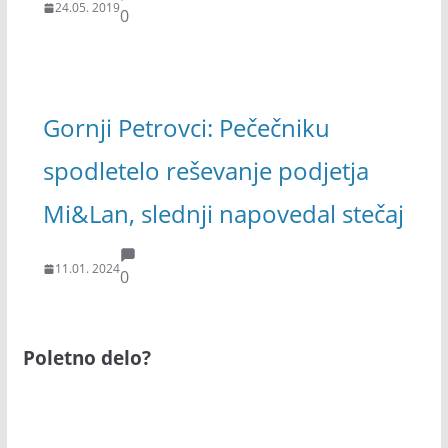
24.05. 2019
0
Gornji Petrovci: Pečečniku
spodletelo reševanje podjetja
Mi&Lan, slednji napovedal stečaj
11.01. 2024
0
Poletno delo?