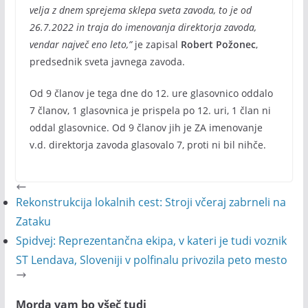
velja z dnem sprejema sklepa sveta zavoda, to je od
26.7.2022 in traja do imenovanja direktorja zavoda,
vendar največ eno leto,”
je zapisal
Robert Požonec
,
predsednik sveta javnega zavoda.
Od 9 članov je tega dne do 12. ure glasovnico oddalo
7 članov, 1 glasovnica je prispela po 12. uri, 1 član ni
oddal glasovnice. Od 9 članov jih je ZA imenovanje
v.d. direktorja zavoda glasovalo 7, proti ni bil nihče.
Rekonstrukcija lokalnih cest: Stroji včeraj zabrneli na
Zataku
Spidvej: Reprezentančna ekipa, v kateri je tudi voznik
ST Lendava, Sloveniji v polfinalu privozila peto mesto
Morda vam bo všeč tudi