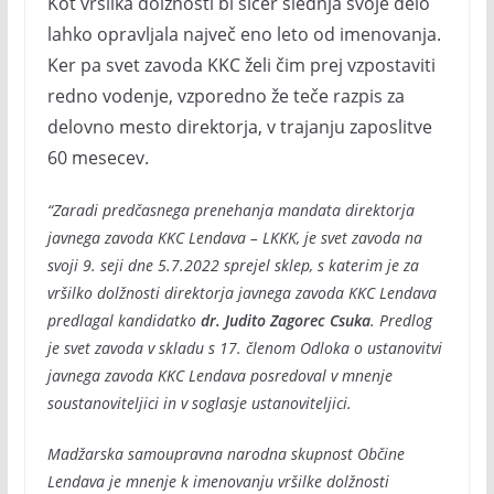
Kot vršilka dolžnosti bi sicer slednja svoje delo
lahko opravljala največ eno leto od imenovanja.
Ker pa svet zavoda KKC želi čim prej vzpostaviti
redno vodenje, vzporedno že teče razpis za
delovno mesto direktorja, v trajanju zaposlitve
60 mesecev.
“Zaradi predčasnega prenehanja mandata direktorja
javnega zavoda KKC Lendava – LKKK, je svet zavoda na
svoji 9. seji dne 5.7.2022 sprejel sklep, s katerim je za
vršilko dolžnosti direktorja javnega zavoda KKC Lendava
predlagal kandidatko
dr. Judito Zagorec Csuka
. Predlog
je svet zavoda v skladu s 17. členom Odloka o ustanovitvi
javnega zavoda KKC Lendava posredoval v mnenje
soustanoviteljici in v soglasje ustanoviteljici.
Madžarska samoupravna narodna skupnost Občine
Lendava je mnenje k imenovanju vršilke dolžnosti