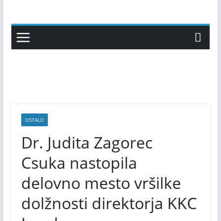
Skip
to
content
OSTALO
Dr. Judita Zagorec
Csuka nastopila
delovno mesto vršilke
dolžnosti direktorja KKC