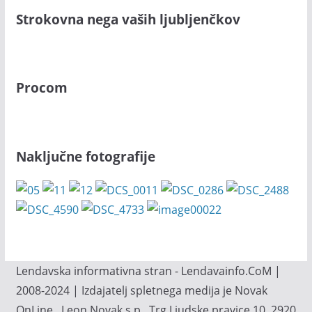
Strokovna nega vaših ljubljenčkov
Procom
Naključne fotografije
Lendavska informativna stran - Lendavainfo.CoM |
2008-2024 | Izdajatelj spletnega medija je Novak
OnLine., Leon Novak s.p., Trg Ljudske pravice 10, 2920