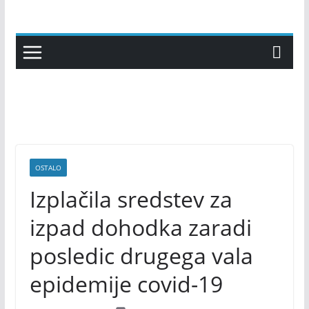
Skip
to
content
OSTALO
Izplačila sredstev za
izpad dohodka zaradi
posledic drugega vala
epidemije covid-19