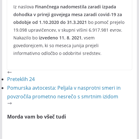
Iz naslova
Finančnega nadomestila zaradi izpada
dohodka v prireji govejega mesa zaradi covid-19 za
obdobje od 1.10.2020 do 31.3.2021
bo pomoč prejelo
19.098 upravičencev, v skupni višini 6.917.981 evrov.
Nakazilo bo
izvedeno 11. 8. 2021
, vsem
govedorejcem, ki so meseca junija prejeli
informativno odločbo o odobritvi sredstev.
Preteklih 24
Pomurska avtocesta: Peljala v nasprotni smeri in
povzročila prometno nesrečo s smrtnim izidom
Morda vam bo všeč tudi