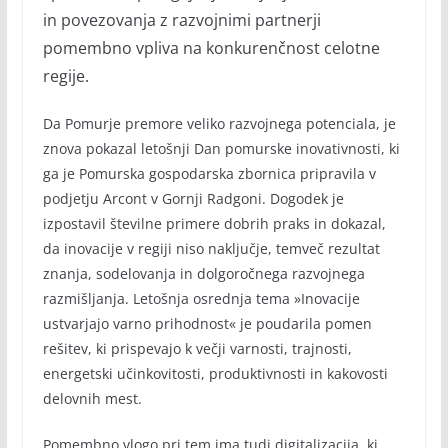
in povezovanja z razvojnimi partnerji
pomembno vpliva na konkurenčnost celotne
regije.
Da Pomurje premore veliko razvojnega potenciala, je
znova pokazal letošnji Dan pomurske inovativnosti, ki
ga je Pomurska gospodarska zbornica pripravila v
podjetju Arcont v Gornji Radgoni. Dogodek je
izpostavil številne primere dobrih praks in dokazal,
da inovacije v regiji niso naključje, temveč rezultat
znanja, sodelovanja in dolgoročnega razvojnega
razmišljanja. Letošnja osrednja tema »Inovacije
ustvarjajo varno prihodnost« je poudarila pomen
rešitev, ki prispevajo k večji varnosti, trajnosti,
energetski učinkovitosti, produktivnosti in kakovosti
delovnih mest.
Pomembno vlogo pri tem ima tudi digitalizacija, ki