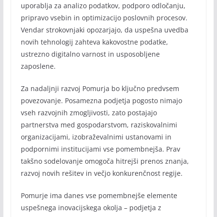
uporablja za analizo podatkov, podporo odločanju,
pripravo vsebin in optimizacijo poslovnih procesov.
Vendar strokovnjaki opozarjajo, da uspešna uvedba
novih tehnologij zahteva kakovostne podatke,
ustrezno digitalno varnost in usposobljene
zaposlene.
Za nadaljnji razvoj Pomurja bo ključno predvsem
povezovanje. Posamezna podjetja pogosto nimajo
vseh razvojnih zmogljivosti, zato postajajo
partnerstva med gospodarstvom, raziskovalnimi
organizacijami, izobraževalnimi ustanovami in
podpornimi institucijami vse pomembnejša. Prav
takšno sodelovanje omogoča hitrejši prenos znanja,
razvoj novih rešitev in večjo konkurenčnost regije.
Pomurje ima danes vse pomembnejše elemente
uspešnega inovacijskega okolja – podjetja z