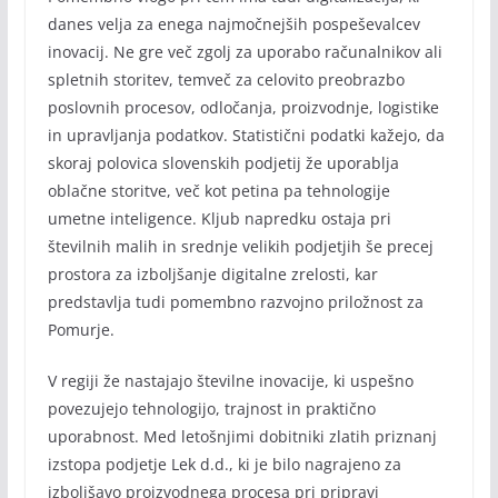
danes velja za enega najmočnejših pospeševalcev
inovacij. Ne gre več zgolj za uporabo računalnikov ali
spletnih storitev, temveč za celovito preobrazbo
poslovnih procesov, odločanja, proizvodnje, logistike
in upravljanja podatkov. Statistični podatki kažejo, da
skoraj polovica slovenskih podjetij že uporablja
oblačne storitve, več kot petina pa tehnologije
umetne inteligence. Kljub napredku ostaja pri
številnih malih in srednje velikih podjetjih še precej
prostora za izboljšanje digitalne zrelosti, kar
predstavlja tudi pomembno razvojno priložnost za
Pomurje.
V regiji že nastajajo številne inovacije, ki uspešno
povezujejo tehnologijo, trajnost in praktično
uporabnost. Med letošnjimi dobitniki zlatih priznanj
izstopa podjetje Lek d.d., ki je bilo nagrajeno za
izboljšavo proizvodnega procesa pri pripravi