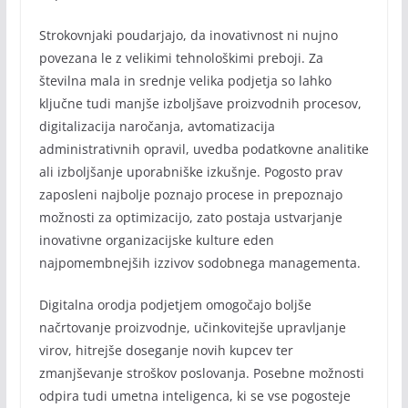
Strokovnjaki poudarjajo, da inovativnost ni nujno
povezana le z velikimi tehnološkimi preboji. Za
številna mala in srednje velika podjetja so lahko
ključne tudi manjše izboljšave proizvodnih procesov,
digitalizacija naročanja, avtomatizacija
administrativnih opravil, uvedba podatkovne analitike
ali izboljšanje uporabniške izkušnje. Pogosto prav
zaposleni najbolje poznajo procese in prepoznajo
možnosti za optimizacijo, zato postaja ustvarjanje
inovativne organizacijske kulture eden
najpomembnejših izzivov sodobnega managementa.
Digitalna orodja podjetjem omogočajo boljše
načrtovanje proizvodnje, učinkovitejše upravljanje
virov, hitrejše doseganje novih kupcev ter
zmanjševanje stroškov poslovanja. Posebne možnosti
odpira tudi umetna inteligenca, ki se vse pogosteje