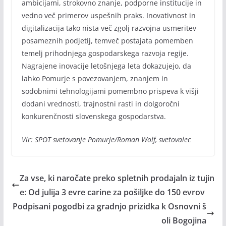
ambicijami, strokovno znanje, podporne institucije in
vedno več primerov uspešnih praks. Inovativnost in
digitalizacija tako nista več zgolj razvojna usmeritev
posameznih podjetij, temveč postajata pomemben
temelj prihodnjega gospodarskega razvoja regije.
Nagrajene inovacije letošnjega leta dokazujejo, da
lahko Pomurje s povezovanjem, znanjem in
sodobnimi tehnologijami pomembno prispeva k višji
dodani vrednosti, trajnostni rasti in dolgoročni
konkurenčnosti slovenskega gospodarstva.
Vir: SPOT svetovanje Pomurje/Roman Wolf, svetovalec
Za vse, ki naročate preko spletnih prodajaln iz tujin
e: Od julija 3 evre carine za pošiljke do 150 evrov
Podpisani pogodbi za gradnjo prizidka k Osnovni š
oli Bogojina