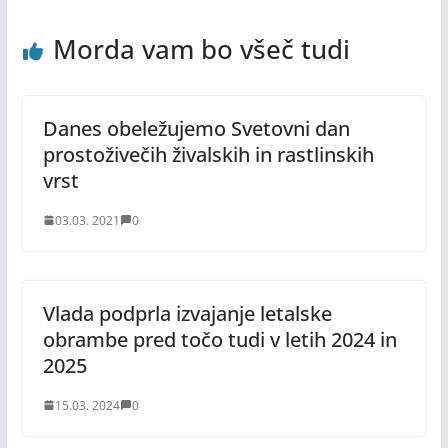
Morda vam bo všeč tudi
Danes obeležujemo Svetovni dan
prostoživečih živalskih in rastlinskih
vrst
03.03. 2021
0
Vlada podprla izvajanje letalske
obrambe pred točo tudi v letih 2024 in
2025
15.03. 2024
0