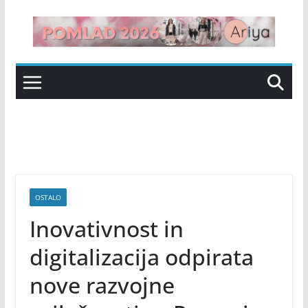
Skip
to
content
OSTALO
Inovativnost in
digitalizacija odpirata
nove razvojne