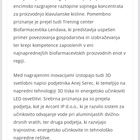
encimsko razgrajene raztopine sojinega koncentrata
za proizvodnjo klavulanske kisline. Pomembno
priznanje je prejel tudi Trening center
Biofarmacevtika Lendava, ki predstavlja uspešen
primer povezovanja gospodarstva in izobraževanja
ter krepi kompetence zaposlenih v eni
najnaprednejših biofarmacevtskih proizvodnih enot v
regiji.
Med nagrajenimi inovacijami izstopajo tudi 3D
svetlobni napisi podjetnika Anej Serec, ki temeljijo na
napredni tehnologiji 3D tiska in energetsko učinkoviti
LED osvetlitvi. Srebrna priznanja pa so prejela
podjetja, kot je Arcont IP d.o.o., ki je razvilo sistem za
učinkovito odvajanje vode pri aluminijastih dvižno-
drsnih vratih, ter druga podjetja, ki razvijajo
trajnostne, energetsko učinkovite in tehnološko
napredne rešitve.