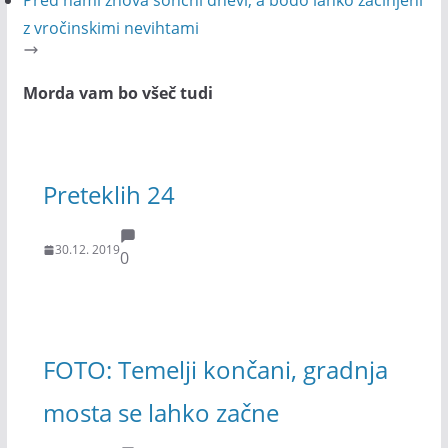
Pred nami znova sončni dnevi, a bodo lahko začinjeni
z vročinskimi nevihtami
Morda vam bo všeč tudi
Preteklih 24
30.12. 2019
0
FOTO: Temelji končani, gradnja
mosta se lahko začne