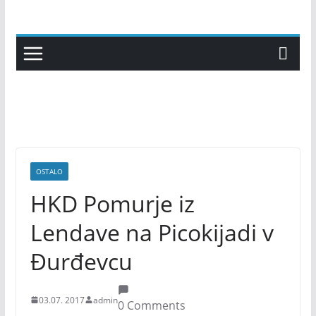
Skip
to
content
OSTALO
HKD Pomurje iz
Lendave na Picokijadi v
Đurđevcu
03.07. 2017
admin
0 Comments