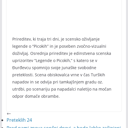
Prireditev, ki traja tri dni, je scensko oživljanje
legende o “Picokih” in je poseben zvočno-vizualni
doživljaj. Osrednja prireditev je edinstvena scenska
uprizoritev “Legende o Picokih,” s katero se v
Đurđevcu spomnijo svoje junaške svobodne
preteklosti. Scena obiskovalca vrne v čas Turških
napadov in se odvija pri tamkajšnjem gradu oz.
utrdbi, po scenariju pa napadalci naletijo na močan
odpor domače obrambe.
Preteklih 24