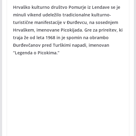
Hrvaško kulturno društvo Pomurje iz Lendave se je
minuli vikend udeležilo tradicionalne kulturno-
turistične manifestacije v Đurđevcu, na sosednjem
Hrvaškem, imenovane Picokijada. Gre za prireitev, ki
traja že od leta 1968 in je spomin na obrambo
Đurđevčanov pred Turškimi napadi, imenovan
“Legenda o Picokima.”