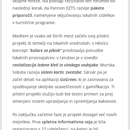
skupne mreže. Na podlagi rezultatov teh forumov bo
naslednji korak, da Pannon EZTS razvije
pakete
priporočil
, namenjene vključevanju lokalnih izdelkov
v turistične programe.
Medtem je vsako od štirih mest začelo svoj pilotni
projekt, ki temelji na lokalnih vrednotah: v Hévízu
koncept “
košare za piknik”
predstavlja ponudbe
lokalnih proizvajalcev; v Lendavi je v izvedbi
revitalizacija ledene kleti in vinskega vodnjaka
; Murska
Sobota razvija
sistem kartic zvestobe
; Sárvár pa je
začel delati na aplikaciji
GoGreen
, ki je zasnovana za
spodbujanje okoljske ozaveščenosti z gamifikacijo. Ti
pilotni projekti služijo tudi kot testni primeri za prej
omenjeni sistem upravljanja in spremljanja kakovosti.
Po zaključku začetne faze je projekt dosegel več novih
mejnikov. Prva
spletna informativna seja
je bila
organizirana s 27 udeleženci, na kateri je bil