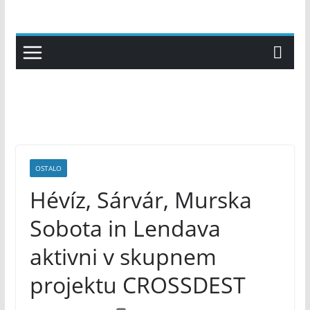
Skip
to
content
OSTALO
Hévíz, Sárvár, Murska
Sobota in Lendava
aktivni v skupnem
projektu CROSSDEST