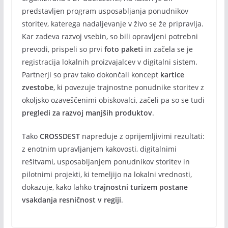
predstavljen program usposabljanja ponudnikov
storitev, katerega nadaljevanje v živo se že pripravlja.
Kar zadeva razvoj vsebin, so bili opravljeni potrebni
prevodi, prispeli so prvi
foto paketi
in začela se je
registracija lokalnih proizvajalcev v digitalni sistem.
Partnerji so prav tako dokončali koncept
kartice
zvestobe
, ki povezuje trajnostne ponudnike storitev z
okoljsko ozaveščenimi obiskovalci, začeli pa so se tudi
pregledi za razvoj manjših produktov
.
Tako
CROSSDEST
napreduje z oprijemljivimi rezultati:
z enotnim upravljanjem kakovosti, digitalnimi
rešitvami, usposabljanjem ponudnikov storitev in
pilotnimi projekti, ki temeljijo na lokalni vrednosti,
dokazuje, kako lahko
trajnostni turizem postane
vsakdanja resničnost v regiji
.