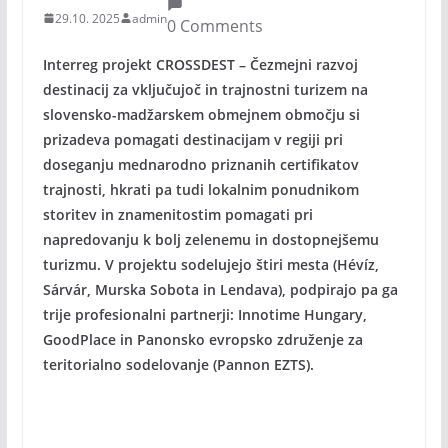
29.10. 2025
admin
0 Comments
Interreg projekt CROSSDEST – Čezmejni razvoj
destinacij za vključujoč in trajnostni turizem na
slovensko-madžarskem obmejnem območju si
prizadeva pomagati destinacijam v regiji pri
doseganju mednarodno priznanih certifikatov
trajnosti, hkrati pa tudi lokalnim ponudnikom
storitev in znamenitostim pomagati pri
napredovanju k bolj zelenemu in dostopnejšemu
turizmu. V projektu sodelujejo štiri mesta (Hévíz,
Sárvár, Murska Sobota in Lendava), podpirajo pa ga
trije profesionalni partnerji: Innotime Hungary,
GoodPlace in Panonsko evropsko združenje za
teritorialno sodelovanje (Pannon EZTS).