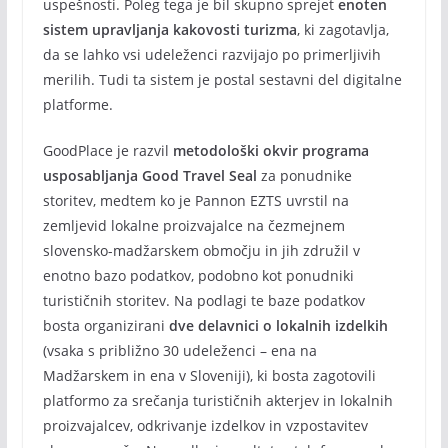
uspešnosti. Poleg tega je bil skupno sprejet
enoten
sistem upravljanja kakovosti turizma
, ki zagotavlja,
da se lahko vsi udeleženci razvijajo po primerljivih
merilih. Tudi ta sistem je postal sestavni del digitalne
platforme.
GoodPlace je razvil
metodološki okvir programa
usposabljanja
Good Travel Seal
za ponudnike
storitev, medtem ko je Pannon EZTS uvrstil na
zemljevid lokalne proizvajalce na čezmejnem
slovensko-madžarskem območju in jih združil v
enotno bazo podatkov, podobno kot ponudniki
turističnih storitev. Na podlagi te baze podatkov
bosta organizirani
dve delavnici o lokalnih izdelkih
(vsaka s približno 30 udeleženci – ena na
Madžarskem in ena v Sloveniji), ki bosta zagotovili
platformo za srečanja turističnih akterjev in lokalnih
proizvajalcev, odkrivanje izdelkov in vzpostavitev