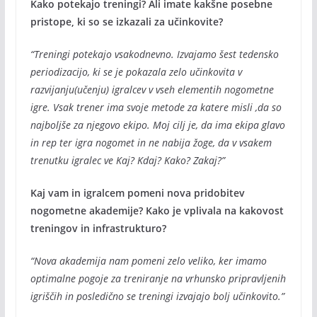
Kako potekajo treningi? Ali imate kakšne posebne
pristope, ki so se izkazali za učinkovite?
“Treningi potekajo vsakodnevno. Izvajamo šest tedensko
periodizacijo, ki se je pokazala zelo učinkovita v
razvijanju(učenju) igralcev v vseh elementih nogometne
igre. Vsak trener ima svoje metode za katere misli ,da so
najboljše za njegovo ekipo. Moj cilj je, da ima ekipa glavo
in rep ter igra nogomet in ne nabija žoge, da v vsakem
trenutku igralec ve Kaj? Kdaj? Kako? Zakaj?”
Kaj vam in igralcem pomeni nova pridobitev
nogometne akademije? Kako je vplivala na kakovost
treningov in infrastrukturo?
“Nova akademija nam pomeni zelo veliko, ker imamo
optimalne pogoje za treniranje na vrhunsko pripravljenih
igriščih in posledično se treningi izvajajo bolj učinkovito.”