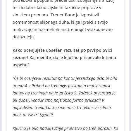
potrebovala popolno predanost, izboljšanje tranzicij
ter dodatne kondicijske in taktične priprave v
zimskem premoru. Trener
Bunc
je izpostavil
pomembnost ekipnega duha, ki ga igralci s svojo
motivacijo in nasmehom na treningih vsakodnevno
dokazujejo.
Kako ocenjujete dosežen rezultat po prvi polovici
sezone? Kaj menite, da je ključno prispevalo k temu
uspehu?
“Če bi ocenjeval rezultat na koncu jesenskega dela bi bila
ocena 4+. Prihod na treninge, pristop in motiviranost
fantov na treningih pa je za čisto 5. Začetek prvenstva je
bil dober, vendar smo najslabšo formo prikazali v
najslabšem trenutku, ko smo imeli tri tekme v sedmih
dneh in vse tri izgubili.
Ključno je bilo nadaljevanje prvenstva po treh porazih, ko