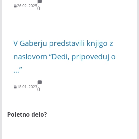
26.02. 2025
0
V Gaberju predstavili knjigo z
naslovom “Dedi, pripoveduj o
…”
18.01. 2023
0
Poletno delo?