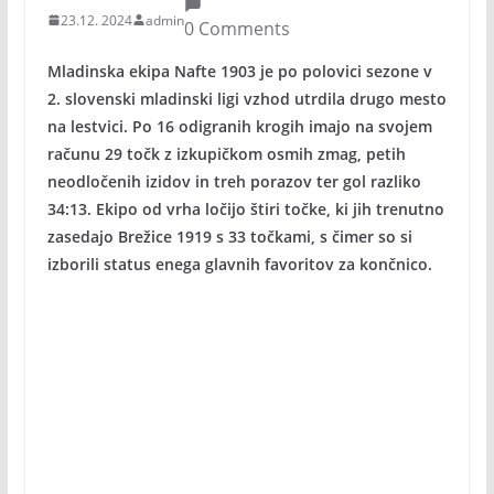
23.12. 2024
admin
0 Comments
Mladinska ekipa Nafte 1903 je po polovici sezone v
2. slovenski mladinski ligi vzhod utrdila drugo mesto
na lestvici. Po 16 odigranih krogih imajo na svojem
računu 29 točk z izkupičkom osmih zmag, petih
neodločenih izidov in treh porazov ter gol razliko
34:13. Ekipo od vrha ločijo štiri točke, ki jih trenutno
zasedajo Brežice 1919 s 33 točkami, s čimer so si
izborili status enega glavnih favoritov za končnico.