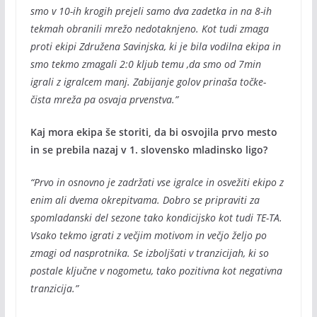
smo v 10-ih krogih prejeli samo dva zadetka in na 8-ih
tekmah obranili mrežo nedotaknjeno. Kot tudi zmaga
proti ekipi Združena Savinjska, ki je bila vodilna ekipa in
smo tekmo zmagali 2:0 kljub temu ,da smo od 7min
igrali z igralcem manj. Zabijanje golov prinaša točke-
čista mreža pa osvaja prvenstva.”
Kaj mora ekipa še storiti, da bi osvojila prvo mesto
in se prebila nazaj v 1. slovensko mladinsko ligo?
“Prvo in osnovno je zadržati vse igralce in osvežiti ekipo z
enim ali dvema okrepitvama. Dobro se pripraviti za
spomladanski del sezone tako kondicijsko kot tudi TE-TA.
Vsako tekmo igrati z večjim motivom in večjo željo po
zmagi od nasprotnika. Se izboljšati v tranzicijah, ki so
postale ključne v nogometu, tako pozitivna kot negativna
tranzicija.”