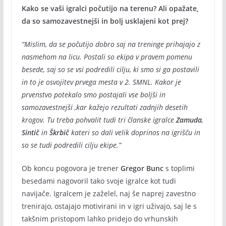
Kako se vaši igralci počutijo na terenu? Ali opažate,
da so samozavestnejši in bolj usklajeni kot prej?
“Mislim, da se počutijo dobro saj na treninge prihajajo z
nasmehom na licu. Postali so ekipa v pravem pomenu
besede, saj so se vsi podredili cilju, ki smo si ga postavili
in to je osvojitev prvega mesta v 2. SMNL. Kakor je
prvenstvo potekalo smo postajali vse boljši in
samozavestnejši ,kar kažejo rezultati zadnjih desetih
krogov. Tu treba pohvalit tudi tri članske igralce
Zamuda
,
Sintič
in
Škrbič
kateri so dali velik doprinos na igrišču in
so se tudi podredili cilju ekipe.”
Ob koncu pogovora je trener
Gregor Bunc
s toplimi
besedami nagovoril tako svoje igralce kot tudi
navijače. Igralcem je zaželel, naj še naprej zavestno
trenirajo, ostajajo motivirani in v igri uživajo, saj le s
takšnim pristopom lahko pridejo do vrhunskih