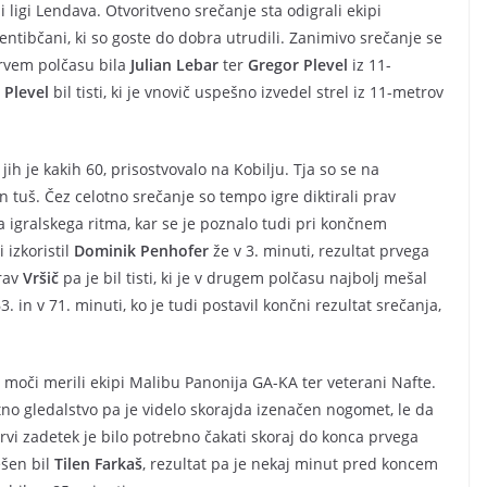
ligi Lendava. Otvoritveno srečanje sta odigrali ekipi
entibčani, ki so goste do dobra utrudili. Zanimivo srečanje se
 prvem polčasu bila
Julian Lebar
ter
Gregor Plevel
iz 11-
v
Plevel
bil tisti, ki je vnovič uspešno izvedel strel iz 11-metrov
ih je kakih 60, prisostvovalo na Kobilju. Tja so se na
en tuš. Čez celotno srečanje so tempo igre diktirali prav
a igralskega ritma, kar se je poznalo tudi pri končnem
 izkoristil
Dominik Penhofer
že v 3. minuti, rezultat prvega
Prav
Vršič
pa je bil tisti, ki je v drugem polčasu najbolj mešal
3. in v 71. minuti, ko je tudi postavil končni rezultat srečanja,
e moči merili ekipi Malibu Panonija GA-KA ter veterani Nafte.
no gledalstvo pa je videlo skorajda izenačen nogomet, le da
rvi zadetek je bilo potrebno čakati skoraj do konca prvega
ešen bil
Tilen Farkaš
, rezultat pa je nekaj minut pred koncem