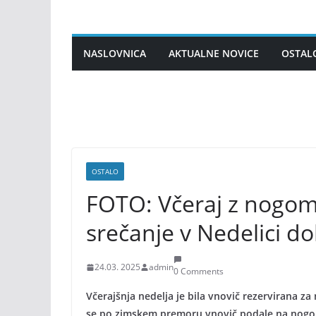
Skip
to
content
NASLOVNICA
AKTUALNE NOVICE
OSTAL
OSTALO
FOTO: Včeraj z nogomet
srečanje v Nedelici do
24.03. 2025
admin
0 Comments
Včerajšnja nedelja je bila vnovič rezervirana z
se po zimskem premoru vnovič podale na nogome