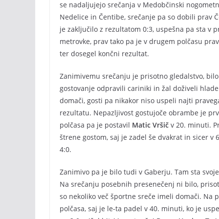
se nadaljujejo srečanja v Medobčinski nogometni 
Nedelice in Čentibe, srečanje pa so dobili prav Č
je zaključilo z rezultatom 0:3, uspešna pa sta v
metrovke, prav tako pa je v drugem polčasu pra
ter dosegel končni rezultat.
Zanimivemu srečanju je prisotno gledalstvo, bilo j
gostovanje odpravili cariniki in žal doživeli hlad
domači, gosti pa nikakor niso uspeli najti praveg
rezultatu. Nepazljivost gostujoče obrambe je prvi
polčasa pa je postavil
Matic Vršič
v 20. minuti. 
štrene gostom, saj je zadel še dvakrat in sicer v 6
4:0.
Zanimivo pa je bilo tudi v Gaberju. Tam sta svoj
Na srečanju posebnih presenečenj ni bilo, prisot
so nekoliko več športne sreče imeli domači. Na p
polčasa, saj je le-ta padel v 40. minuti, ko je usp