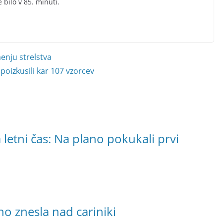
je bilo v 85. minuti.
enju strelstva
 poizkusili kar 107 vzorcev
letni čas: Na plano pokukali prvi
o znesla nad cariniki