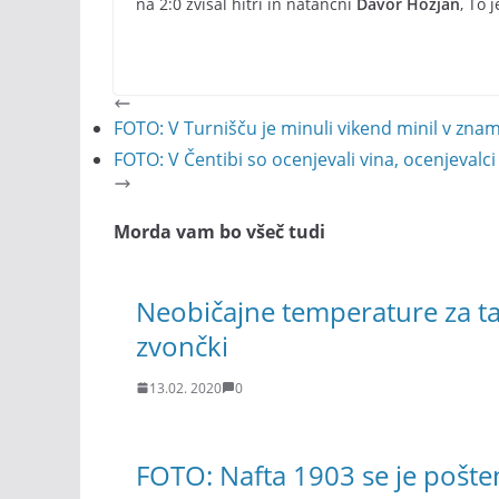
na 2:0 zvišal hitri in natančni
Davor Hozjan
, To 
FOTO: V Turnišču je minuli vikend minil v znam
FOTO: V Čentibi so ocenjevali vina, ocenjevalci
Morda vam bo všeč tudi
Neobičajne temperature za ta 
zvončki
13.02. 2020
0
FOTO: Nafta 1903 se je pošten