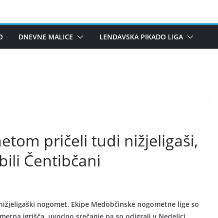
O
DNEVNE MALICE
LENDAVSKA PIKADO LIGA
om pričeli tudi nižjeligaši,
bili Čentibčani
a nižjeligaški nogomet. Ekipe Medobčinske nogometne lige so
tna igrišča, uvodno srečanje pa so odigrali v Nedelici,