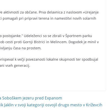
dve aktivnosti za občane. Prva delavnica z naslovom »Urejanje
ci pomagali pri pripravi terena in namestitvi novih solarnih
o postojanke.” Udeleženci so se zbrali v Športnem parku
b cesti proti Gornji Bistrici in Melincem. Dogodek je minil v
ivljanju časa na prostem.
rispeval k večji povezanosti lokalne skupnosti ter spodbujal
ni vseh generacij.
 na Soboškem jezeru pred Expanom
 Jaklin v svoji kategoriji osvojil drugo mesto v Križevcih