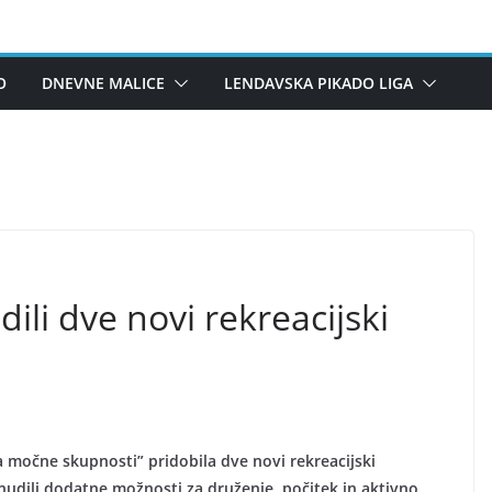
O
DNEVNE MALICE
LENDAVSKA PIKADO LIGA
li dve novi rekreacijski
a močne skupnosti” pridobila dve novi rekreacijski
udili dodatne možnosti za druženje, počitek in aktivno