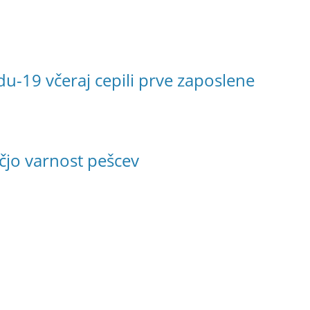
idu-19 včeraj cepili prve zaposlene
večjo varnost pešcev