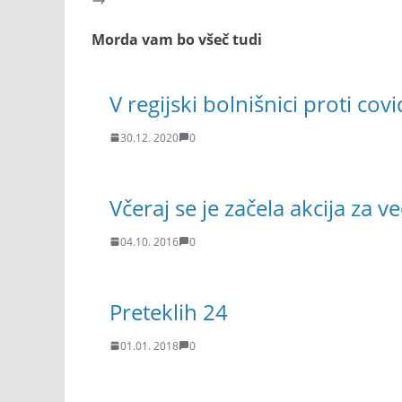
Morda vam bo všeč tudi
V regijski bolnišnici proti cov
30.12. 2020
0
Včeraj se je začela akcija za 
04.10. 2016
0
Preteklih 24
01.01. 2018
0