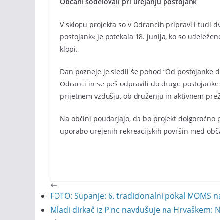
Občani sodelovali pri urejanju postojank
V sklopu projekta so v Odrancih pripravili tudi 
postojank« je potekala 18. junija, ko so udeležen
klopi.
Dan pozneje je sledil še pohod “Od postojanke d
Odranci in se peš odpravili do druge postojanke o
prijetnem vzdušju, ob druženju in aktivnem prež
Na občini poudarjajo, da bo projekt dolgoročno p
uporabo urejenih rekreacijskih površin med obča
FOTO: Supanje: 6. tradicionalni pokal MOMS
Mladi dirkač iz Pinc navdušuje na Hrvaškem: Nik