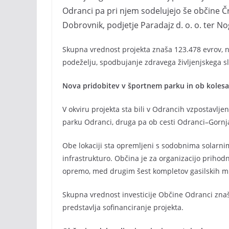
Odranci pa pri njem sodelujejo še občine Čr
Dobrovnik, podjetje Paradajz d. o. o. ter N
Skupna vrednost projekta znaša 123.478 evrov, n
podeželju, spodbujanje zdravega življenjskega sl
Nova pridobitev v športnem parku in ob kolesa
V okviru projekta sta bili v Odrancih vzpostavlje
parku Odranci, druga pa ob cesti Odranci–Gornja
Obe lokaciji sta opremljeni s sodobnima solarn
infrastrukturo. Občina je za organizacijo prihod
opremo, med drugim šest kompletov gasilskih miz
Skupna vrednost investicije Občine Odranci znaša
predstavlja sofinanciranje projekta.