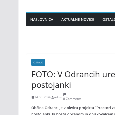
Skip
to
content
NASLOVNICA
AKTUALNE NOVICE
OSTAL
OSTALO
FOTO: V Odrancih uredi
postojanki
24.06. 2026
admin
0 Comments
Občina Odranci je v okviru projekta “Prostori z
postojanki, ki bosta občanom in obiskovalcem n