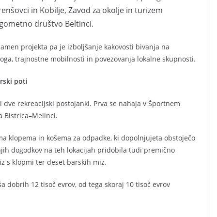
enšovci in Kobilje, Zavod za okolje in turizem
ogometno društvo Beltinci.
amen projekta pa je izboljšanje kakovosti bivanja na
oga, trajnostne mobilnosti in povezovanja lokalne skupnosti.
rski poti
ni dve rekreacijski postojanki. Prva se nahaja v Športnem
 Bistrica–Melinci.
ima klopema in košema za odpadke, ki dopolnjujeta obstoječo
njih dogodkov na teh lokacijah pridobila tudi premično
 s klopmi ter deset barskih miz.
 dobrih 12 tisoč evrov, od tega skoraj 10 tisoč evrov