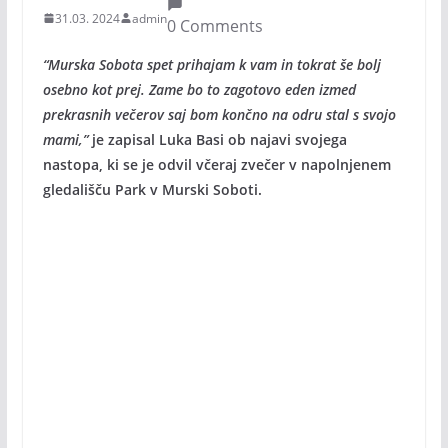
31.03. 2024
admin
0 Comments
“Murska Sobota spet prihajam k vam in tokrat še bolj
osebno kot prej. Zame bo to zagotovo eden izmed
prekrasnih večerov saj bom končno na odru stal s svojo
mami,”
je zapisal Luka Basi ob najavi svojega
nastopa, ki se je odvil včeraj zvečer v napolnjenem
gledališču Park v Murski Soboti.