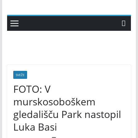
Skip
to
content
SVEŽE
FOTO: V
murskosoboškem
gledališču Park nastopil
Luka Basi