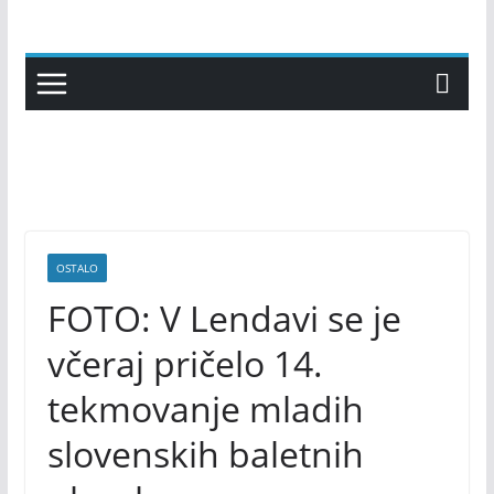
Skip
to
content
OSTALO
FOTO: V Lendavi se je
včeraj pričelo 14.
tekmovanje mladih
slovenskih baletnih