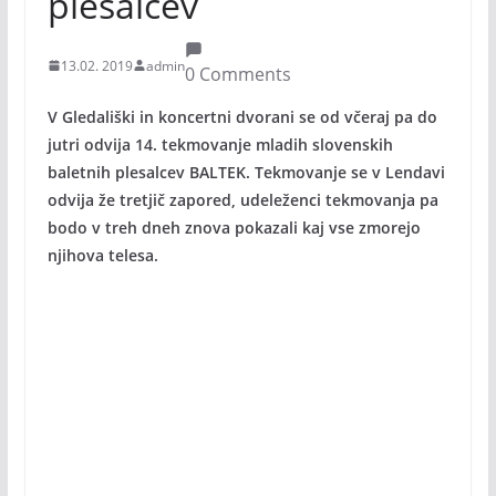
plesalcev
13.02. 2019
admin
0 Comments
V Gledališki in koncertni dvorani se od včeraj pa do
jutri odvija 14. tekmovanje mladih slovenskih
baletnih plesalcev BALTEK. Tekmovanje se v Lendavi
odvija že tretjič zapored, udeleženci tekmovanja pa
bodo v treh dneh znova pokazali kaj vse zmorejo
njihova telesa.