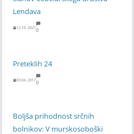
Lendava
12.10. 2021
0
Preteklih 24
03.04. 2017
0
Boljša prihodnost srčnih
bolnikov: V murskosoboški