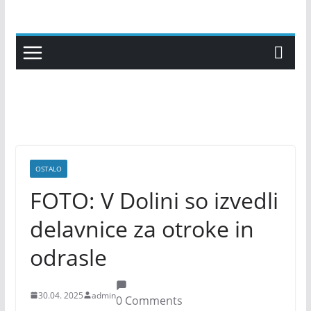
Skip
to
content
OSTALO
FOTO: V Dolini so izvedli
delavnice za otroke in
odrasle
30.04. 2025
admin
0 Comments