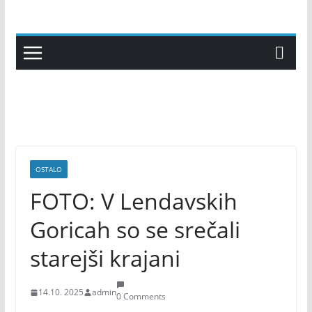
Skip
to
content
OSTALO
FOTO: V Lendavskih
Goricah so se srečali
starejši krajani
14.10. 2025
admin
0 Comments