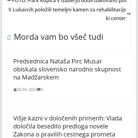
FOTO: Park Kopica v Gaberju dobil tlakovano pot
V Lukavcih položili temeljni kamen za rehabilitacijs
ki center
Morda vam bo všeč tudi
Predsednica Nataša Pirc Musar
obiskala slovensko narodno skupnost
na Madžarskem
20.04. 2023
0
Višje kazni v določenih primerih: Vlada
določila besedilo predloga novele
Zakona o pravilih cestnega prometa