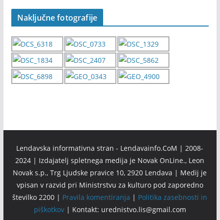
Naključne fotografije
Lendavska informativna stran - Lendavainfo.CoM | 2008-
2024 | Izdajatelj spletnega medija je Novak OnLine., Leon
Novak s.p., Trg Ljudske pravice 10, 2920 Lendava | Medij je
vpisan v razvid pri Ministrstvu za kulturo pod zaporedno
številko 2200 |
Pravila komentiranja
|
Politika zasebnosti in
piškotkov
| Kontakt: urednistvo.lis@gmail.com