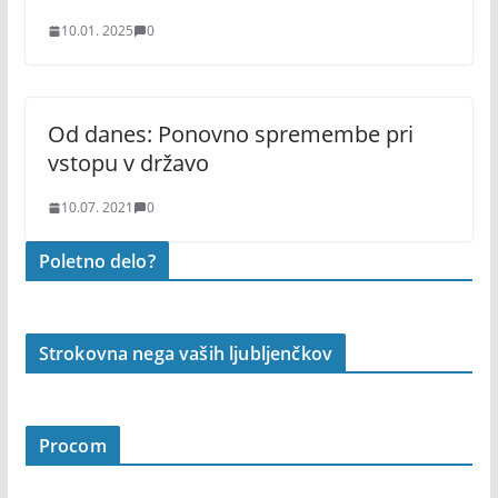
10.01. 2025
0
Od danes: Ponovno spremembe pri
vstopu v državo
10.07. 2021
0
Poletno delo?
Strokovna nega vaših ljubljenčkov
Procom