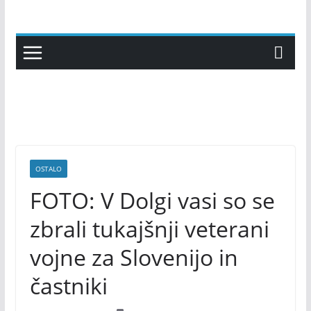
Skip
to
content
OSTALO
FOTO: V Dolgi vasi so se
zbrali tukajšnji veterani
vojne za Slovenijo in
častniki