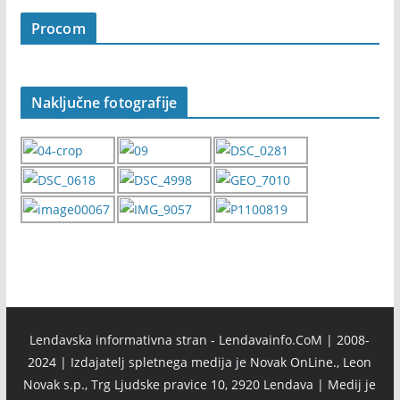
Procom
Naključne fotografije
Lendavska informativna stran - Lendavainfo.CoM | 2008-
2024 | Izdajatelj spletnega medija je Novak OnLine., Leon
Novak s.p., Trg Ljudske pravice 10, 2920 Lendava | Medij je