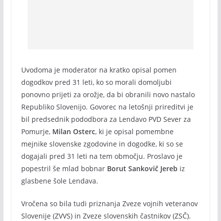
Uvodoma je moderator na kratko opisal pomen
dogodkov pred 31 leti, ko so morali domoljubi
ponovno prijeti za orožje, da bi obranili novo nastalo
Republiko Slovenijo. Govorec na letošnji prireditvi je
bil predsednik pododbora za Lendavo PVD Sever za
Pomurje,
Milan Osterc
, ki je opisal pomembne
mejnike slovenske zgodovine in dogodke, ki so se
dogajali pred 31 leti na tem območju. Proslavo je
popestril še mlad bobnar
Borut Sankovič Jereb
iz
glasbene šole Lendava.
Vročena so bila tudi priznanja Zveze vojnih veteranov
Slovenije (ZVVS) in Zveze slovenskih častnikov (ZSČ).