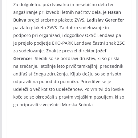
Za dolgoletno požrtvovalno in nesebično delo ter
angažiranje pri izvedbi letnih načrtov dela, je
Hasan
Bukva
prejel srebrno plaketo ZVVS,
Ladislav Gerenčer
pa zlato plaketo ZVVS. Za dobro sodelovanje in
podporo pri organizaciji dogodkov OZSČ Lendava pa
je prejelo podjetje EKO-PARK Lendava častni znak ZSČ
za sodelovanje. Znak je prevzel direktor
Jožef
Gerenčer
. Sledili so še pozdravi društev, ki so prišla
na srečanje, letošnje leto prvič tamkajšnji predsednik
antifašističnega združenja. Kljub dežju so se prisotni
odpravili na pohod do pomnika. Prireditve se je
udeležilo več kot sto udeležencev. Po vrnitvi do lovske
koče so se okrepčali s pravim vojaškim pasuljem, ki so
ga pripravili v vojašnici Murska Sobota.