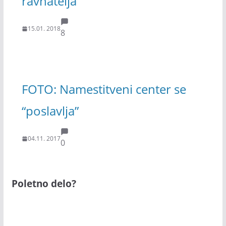
ravnatelja
15.01. 2018
8
FOTO: Namestitveni center se
“poslavlja”
04.11. 2017
0
Poletno delo?