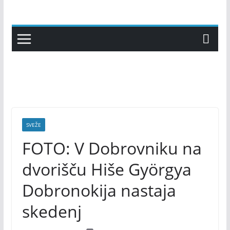
Skip
to
content
SVEŽE
FOTO: V Dobrovniku na
dvorišču Hiše Györgya
Dobronokija nastaja
skedenj