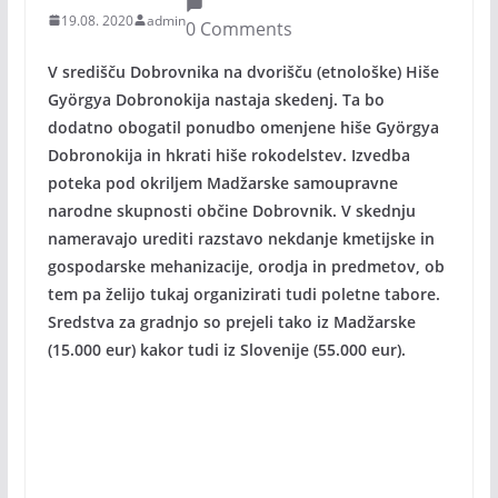
19.08. 2020
admin
0 Comments
V središču Dobrovnika na dvorišču (etnološke) Hiše
Györgya Dobronokija nastaja skedenj. Ta bo
dodatno obogatil ponudbo omenjene hiše Györgya
Dobronokija in hkrati hiše rokodelstev. Izvedba
poteka pod okriljem Madžarske samoupravne
narodne skupnosti občine Dobrovnik. V skednju
nameravajo urediti razstavo nekdanje kmetijske in
gospodarske mehanizacije, orodja in predmetov, ob
tem pa želijo tukaj organizirati tudi poletne tabore.
Sredstva za gradnjo so prejeli tako iz Madžarske
(15.000 eur) kakor tudi iz Slovenije (55.000 eur).