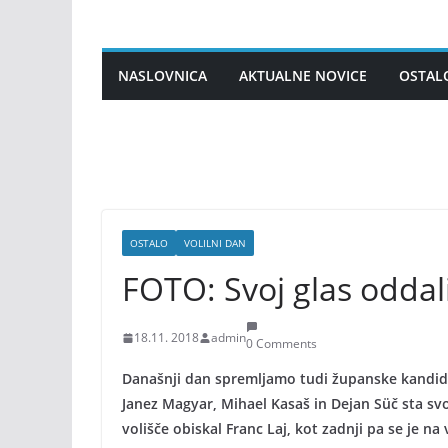
Skip
to
content
NASLOVNICA
AKTUALNE NOVICE
OSTAL
OSTALO
VOLILNI DAN
FOTO: Svoj glas oddal
18.11. 2018
admin
0 Comments
Današnji dan spremljamo tudi županske kandidate
Janez Magyar, Mihael Kasaš in Dejan Süč sta sv
volišče obiskal Franc Laj, kot zadnji pa se je na 