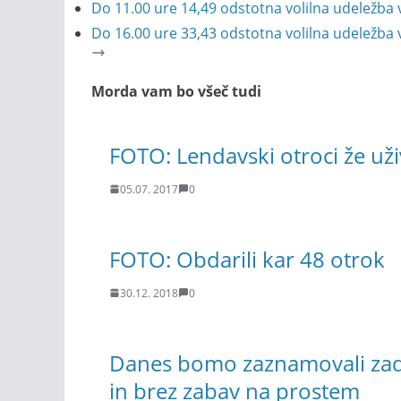
Do 11.00 ure 14,49 odstotna volilna udeležba 
Do 16.00 ure 33,43 odstotna volilna udeležba 
Morda vam bo všeč tudi
FOTO: Lendavski otroci že uži
05.07. 2017
0
FOTO: Obdarili kar 48 otrok
30.12. 2018
0
Danes bomo zaznamovali zadn
in brez zabav na prostem