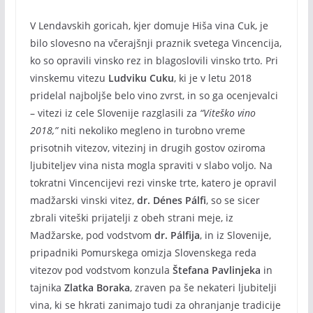
V Lendavskih goricah, kjer domuje Hiša vina Cuk, je
bilo slovesno na včerajšnji praznik svetega Vincencija,
ko so opravili vinsko rez in blagoslovili vinsko trto. Pri
vinskemu vitezu
Ludviku Cuku
, ki je v letu 2018
pridelal najboljše belo vino zvrst, in so ga ocenjevalci
– vitezi iz cele Slovenije razglasili za
“Viteško vino
2018,”
niti nekoliko megleno in turobno vreme
prisotnih vitezov, vitezinj in drugih gostov oziroma
ljubiteljev vina nista mogla spraviti v slabo voljo. Na
tokratni Vincencijevi rezi vinske trte, katero je opravil
madžarski vinski vitez,
dr. Dénes Pálfi
, so se sicer
zbrali viteški prijatelji z obeh strani meje, iz
Madžarske, pod vodstvom
dr. Pálfija
, in iz Slovenije,
pripadniki Pomurskega omizja Slovenskega reda
vitezov pod vodstvom konzula
Štefana Pavlinjeka
in
tajnika
Zlatka Boraka
, zraven pa še nekateri ljubitelji
vina, ki se hkrati zanimajo tudi za ohranjanje tradicije