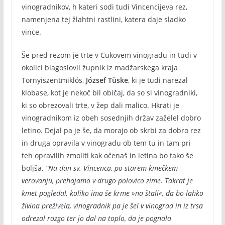
vinogradnikov, h kateri sodi tudi Vincencijeva rez,
namenjena tej žlahtni rastlini, katera daje sladko
vince.
Še pred rezom je trte v Cukovem vinogradu in tudi v
okolici blagoslovil župnik iz madžarskega kraja
Tornyiszentmiklós,
József Tüske
, ki je tudi narezal
klobase, kot je nekoč bil običaj, da so si vinogradniki,
ki so obrezovali trte, v žep dali malico. Hkrati je
vinogradnikom iz obeh sosednjih držav zaželel dobro
letino. Dejal pa je še, da morajo ob skrbi za dobro rez
in druga opravila v vinogradu ob tem tu in tam pri
teh opravilih zmoliti kak očenaš in letina bo tako še
boljša.
“Na dan sv. Vincenca, po starem kmečkem
verovanju, prehajamo v drugo polovico zime. Takrat je
kmet pogledal, koliko ima še krme »na štali«, da bo lahko
živina preživela, vinogradnik pa je šel v vinograd in iz trsa
odrezal rozgo ter jo dal na toplo, da je pognala