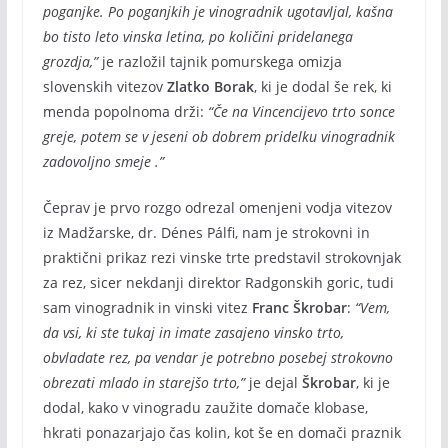
poganjke. Po poganjkih je vinogradnik ugotavljal, kašna
bo tisto leto vinska letina, po količini pridelanega
grozdja,”
je razložil tajnik pomurskega omizja
slovenskih vitezov
Zlatko Borak
, ki je dodal še rek, ki
menda popolnoma drži:
“Če na Vincencijevo trto sonce
greje, potem se v jeseni ob dobrem pridelku vinogradnik
zadovoljno smeje .”
Čeprav je prvo rozgo odrezal omenjeni vodja vitezov
iz Madžarske, dr. Dénes Pálfi, nam je strokovni in
praktični prikaz rezi vinske trte predstavil strokovnjak
za rez, sicer nekdanji direktor Radgonskih goric, tudi
sam vinogradnik in vinski vitez
Franc Škrobar
:
“Vem,
da vsi, ki ste tukaj in imate zasajeno vinsko trto,
obvladate rez, pa vendar je potrebno posebej strokovno
obrezati mlado in starejšo trto,”
je dejal
Škrobar
, ki je
dodal, kako v vinogradu zaužite domače klobase,
hkrati ponazarjajo čas kolin, kot še en domači praznik