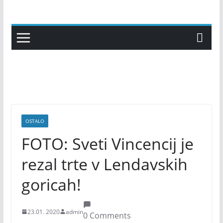
Skip
to
content
OSTALO
FOTO: Sveti Vincencij je
rezal trte v Lendavskih
goricah!
23.01. 2020
admin
0 Comments