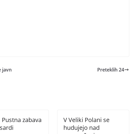
 javn
Preteklih 24
 Pustna zabava
V Veliki Polani se
sardi
hudujejo nad