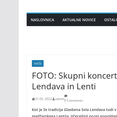
Skip
to
content
NASLOVNICA
AKTUALNE NOVICE
OSTAL
SVEŽE
FOTO: Skupni koncert
Lendava in Lenti
31.03. 2022
admin
0 Comments
Kot je že tradicija Glasbena šola Lendava tudi 
madžarskega Lentija. Včerajšnji pozni popoldan 