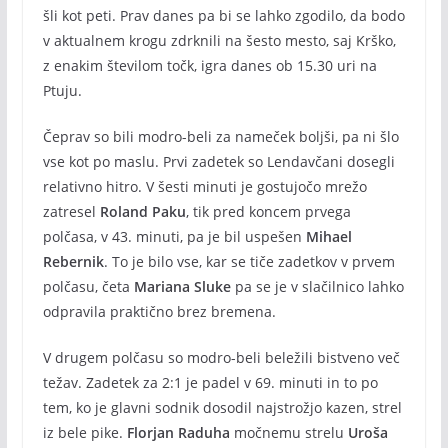
šli kot peti. Prav danes pa bi se lahko zgodilo, da bodo
v aktualnem krogu zdrknili na šesto mesto, saj Krško,
z enakim številom točk, igra danes ob 15.30 uri na
Ptuju.
Čeprav so bili modro-beli za nameček boljši, pa ni šlo
vse kot po maslu. Prvi zadetek so Lendavčani dosegli
relativno hitro. V šesti minuti je gostujočo mrežo
zatresel
Roland Paku
, tik pred koncem prvega
polčasa, v 43. minuti, pa je bil uspešen
Mihael
Rebernik
. To je bilo vse, kar se tiče zadetkov v prvem
polčasu, četa
Mariana Sluke
pa se je v slačilnico lahko
odpravila praktično brez bremena.
V drugem polčasu so modro-beli beležili bistveno več
težav. Zadetek za 2:1 je padel v 69. minuti in to po
tem, ko je glavni sodnik dosodil najstrožjo kazen, strel
iz bele pike.
Florjan Raduha
močnemu strelu
Uroša