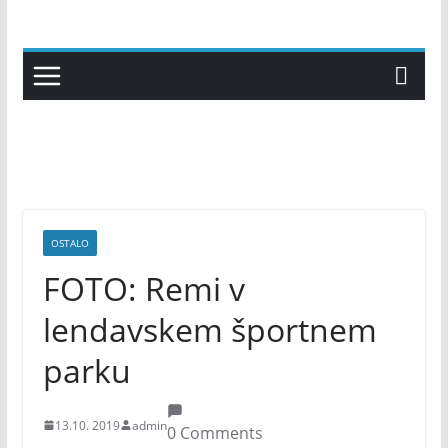
Skip
to
content
OSTALO
FOTO: Remi v
lendavskem športnem
parku
13.10. 2019
admin
0 Comments