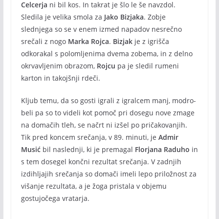
Celcerja
ni bil kos. In takrat je šlo le še navzdol.
Sledila je velika smola za
Jako Bizjaka
. Zobje
slednjega so se v enem izmed napadov nesrečno
srečali z nogo
Marka Rojca
.
Bizjak
je z igrišča
odkorakal s polomljenima dvema zobema, in z delno
okrvavljenim obrazom,
Rojcu
pa je sledil rumeni
karton in takojšnji rdeči.
Kljub temu, da so gosti igrali z igralcem manj, modro-
beli pa so to videli kot pomoč pri dosegu nove zmage
na domačih tleh, se načrt ni izšel po pričakovanjih.
Tik pred koncem srečanja, v 89. minuti, je
Admir
Musić
bil naslednji, ki je premagal
Florjana Raduho
in
s tem dosegel končni rezultat srečanja. V zadnjih
izdihljajih srečanja so domači imeli lepo priložnost za
višanje rezultata, a je žoga pristala v objemu
gostujočega vratarja.