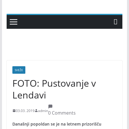
Skip
to
content
SVEŽE
FOTO: Pustovanje v
Lendavi
03.03. 2019
admin
0 Comments
Današnji popoldan se je na letnem prizorišču