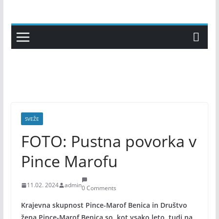
Skip
to
content
SVEŽE
FOTO: Pustna povorka v
Pince Marofu
11.02. 2024
admin
0 Comments
Krajevna skupnost Pince-Marof Benica in Društvo
žena Pince-Marof Benica so, kot vsako leto, tudi na