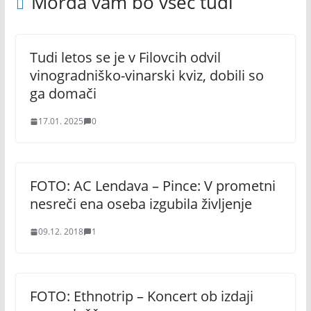
Morda vam bo všeč tudi
Tudi letos se je v Filovcih odvil
vinogradniško-vinarski kviz, dobili so
ga domači
17.01. 2025
0
FOTO: AC Lendava – Pince: V prometni
nesreči ena oseba izgubila življenje
09.12. 2018
1
FOTO: Ethnotrip – Koncert ob izdaji