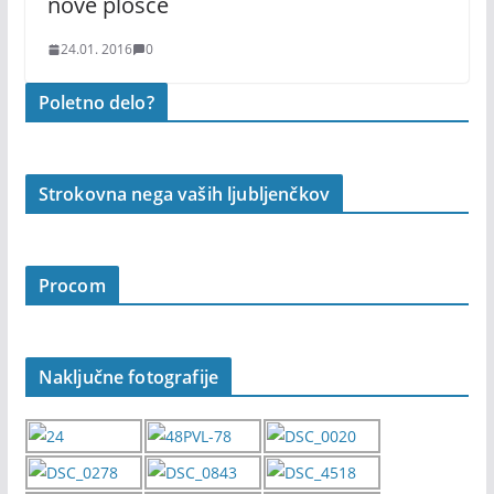
nove plošče
24.01. 2016
0
Poletno delo?
Strokovna nega vaših ljubljenčkov
Procom
Naključne fotografije