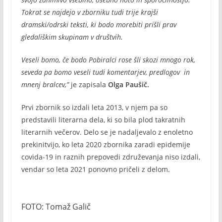
Tokrat se najdejo v zborniku tudi trije krajši
dramski/odrski teksti, ki bodo morebiti prišli prav
gledališkim skupinam v društvih.
Veseli bomo, če bodo Pobiralci rose šli skozi mnogo rok,
seveda pa bomo veseli tudi komentarjev, predlogov in
mnenj bralcev,”
je zapisala
Olga Paušič.
Prvi zbornik so izdali leta 2013, v njem pa so
predstavili literarna dela, ki so bila plod takratnih
literarnih večerov. Delo se je nadaljevalo z enoletno
prekinitvijo, ko leta 2020 zbornika zaradi epidemije
covida-19 in raznih prepovedi združevanja niso izdali,
vendar so leta 2021 ponovno pričeli z delom.
FOTO: Tomaž Galič