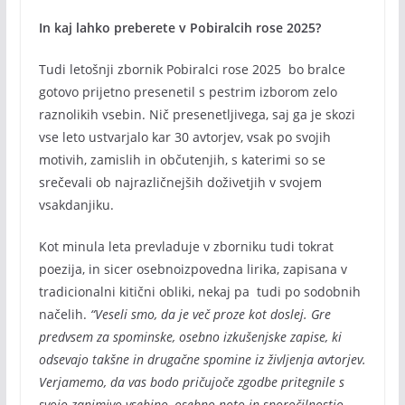
In kaj lahko preberete v Pobiralcih rose 2025?
Tudi letošnji zbornik Pobiralci rose 2025 bo bralce
gotovo prijetno presenetil s pestrim izborom zelo
raznolikih vsebin. Nič presenetljivega, saj ga je skozi
vse leto ustvarjalo kar 30 avtorjev, vsak po svojih
motivih, zamislih in občutenjih, s katerimi so se
srečevali ob najrazličnejših doživetjih v svojem
vsakdanjiku.
Kot minula leta prevladuje v zborniku tudi tokrat
poezija, in sicer osebnoizpovedna lirika, zapisana v
tradicionalni kitični obliki, nekaj pa tudi po sodobnih
načelih.
“Veseli smo, da je več proze kot doslej. Gre
predvsem za spominske, osebno izkušenjske zapise, ki
odsevajo takšne in drugačne spomine iz življenja avtorjev.
Verjamemo, da vas bodo pričujoče zgodbe pritegnile s
svojo zanimivo vsebino, osebno noto in sporočilnostjo.