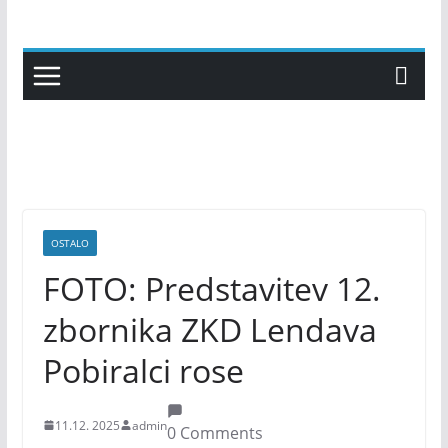
Skip
to
content
OSTALO
FOTO: Predstavitev 12.
zbornika ZKD Lendava
Pobiralci rose
11.12. 2025
admin
0 Comments