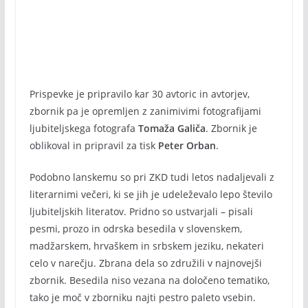
Prispevke je pripravilo kar 30 avtoric in avtorjev,
zbornik pa je opremljen z zanimivimi fotografijami
ljubiteljskega fotografa
Tomaža Galiča
. Zbornik je
oblikoval in pripravil za tisk
Peter Orban
.
Podobno lanskemu so pri ZKD tudi letos nadaljevali z
literarnimi večeri, ki se jih je udeleževalo lepo število
ljubiteljskih literatov. Pridno so ustvarjali – pisali
pesmi, prozo in odrska besedila v slovenskem,
madžarskem, hrvaškem in srbskem jeziku, nekateri
celo v narečju. Zbrana dela so združili v najnovejši
zbornik. Besedila niso vezana na določeno tematiko,
tako je moč v zborniku najti pestro paleto vsebin.