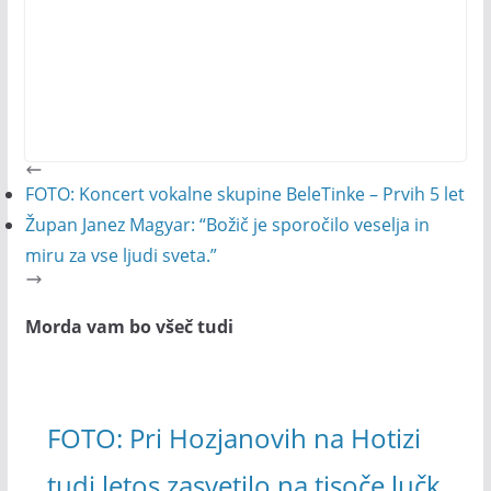
FOTO: Koncert vokalne skupine BeleTinke – Prvih 5 let
Župan Janez Magyar: “Božič je sporočilo veselja in
miru za vse ljudi sveta.”
Morda vam bo všeč tudi
FOTO: Pri Hozjanovih na Hotizi
tudi letos zasvetilo na tisoče lučk