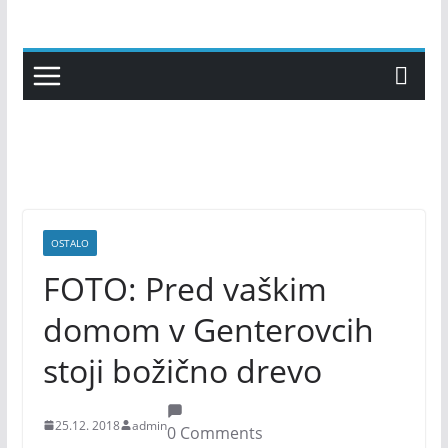
Skip
to
content
OSTALO
FOTO: Pred vaškim
domom v Genterovcih
stoji božično drevo
25.12. 2018
admin
0 Comments