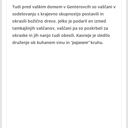
Tudi pred vaškim domom v Genterovcih so vaščani v
sodelovanju s krajevno skupnostjo postavili in
okrasili božično drevo. Jelko je podaril en izmed
tamkajšnjih vaščanov, vaščani pa so poskrbeli za
okraske in jih nanjo tudi obesili. Kasneje je sledilo
druženje ob kuhanem vinu in
“pajanem”
kruhu.