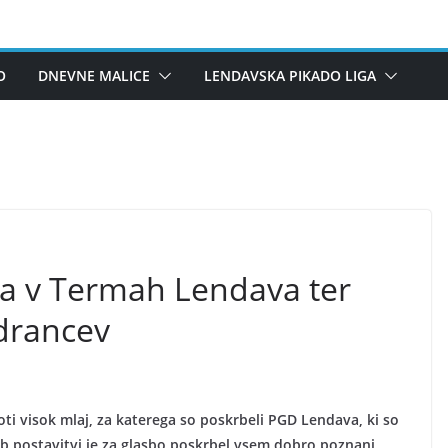
O
DNEVNE MALICE
LENDAVSKA PIKADO LIGA
ja v Termah Lendava ter
drancev
i visok mlaj, za katerega so poskrbeli PGD Lendava, ki so
Ob postavitvi je za glasbo poskrbel vsem dobro poznani