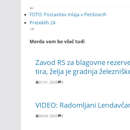
FOTO: Postavitev mlaja v Petišovcih
Preteklih 24
Morda vam bo všeč tudi
Zavod RS za blagovne rezerve
tira, želja je gradnja železni
07.01. 2020
0
VIDEO: Radomljani Lendavčano
09.04. 2025
0