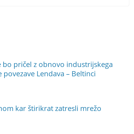
 bo pričel z obnovo industrijskega
ške povezave Lendava – Beltinci
m kar štirikrat zatresli mrežo