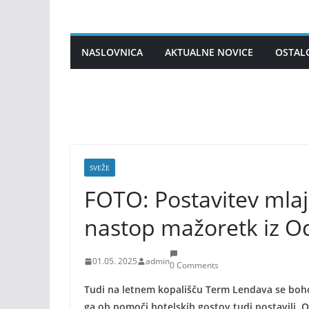
Skip
to
content
NASLOVNICA
AKTUALNE NOVICE
OSTAL
SVEŽE
FOTO: Postavitev mla
nastop mažoretk iz O
01.05. 2025
admin
0 Comments
Tudi na letnem kopališču Term Lendava se bohot
ga ob pomoči hotelskih gostov tudi postavili. 