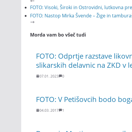
FOTO: Visoki, Široki in Ostrovidni, lutkovna pr
FOTO: Nastop Mirka Švende – Žige in tambur
Morda vam bo všeč tudi
FOTO: Odprtje razstave likov
slikarskih delavnic na ZKD v 
07.01. 2023
0
FOTO: V Petišovcih bodo bogat
04.03. 2017
1