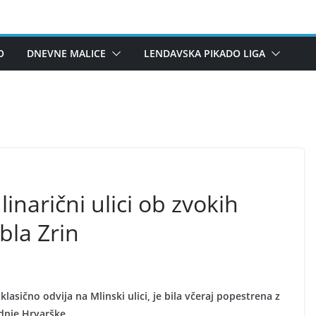
O
DNEVNE MALICE
LENDAVSKA PIKADO LIGA
narični ulici ob zvokih
la Zrin
klasično odvija na Mlinski ulici, je bila včeraj popestrena z
dnje Hrvarške.