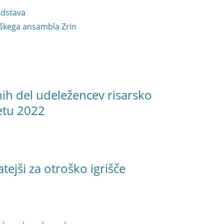
edstava
aškega ansambla Zrin
nih del udeležencev risarsko
letu 2022
ejši za otroško igrišče