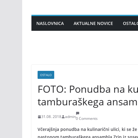
Skip
to
content
NASLOVNICA
AKTUALNE NOVICE
OSTAL
OSTALO
FOTO: Ponudba na kuli
tamburaškega ansamb
31.08. 2018
admin
0 Comments
Včerajšnja ponudba na kulinarični ulici, ki se že 
nastopom tamburaškega ansambla Zrin iz sose