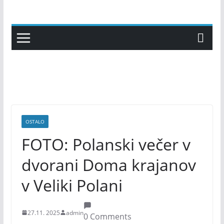
Skip
to
content
OSTALO
FOTO: Polanski večer v
dvorani Doma krajanov
v Veliki Polani
27.11. 2025
admin
0 Comments