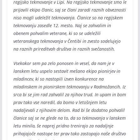
regijsko tekmovanje v Lipi. Na regijsko tekmovanje smo le
prijavili ekipo članic, saj se člani zaradi raznih obveznosti
niso mogli udeležit tekmovanja. Članice so na regijskem
tekmovanju zasedle 12. mesto. Naj se zahvalim in
obenem pohvalim veterane, ki so se udeležili
veteranskega tekmovanja v Čentibi in zvesto sodelujejo
na raznih prireditvah društva in raznih svečanostih.
Vsekakor sem pa zelo ponosen in vesel, da nam je v
lanskem letu uspelo sestavit mešano ekipo pionirjev in
mladincev, ki so nastopili izven konkurence na
mladinskem in pionirskem tekmovanju v Radmožancih. Iz
srca bi se jim rad zahvalil za njihov trud. In upam in bom
prav tako vse naredil, da bomo v letošnjem letu
nadaljevali z njihovim delom. Rad bi še dodatno pohvalil
članice saj se ne glede na to, da so tekmovanja v lanskem
letu minila, še naprej pridno trenirajo za nadaljnje
prihajajoče nastope ter prav tako zastopajo naše društvo