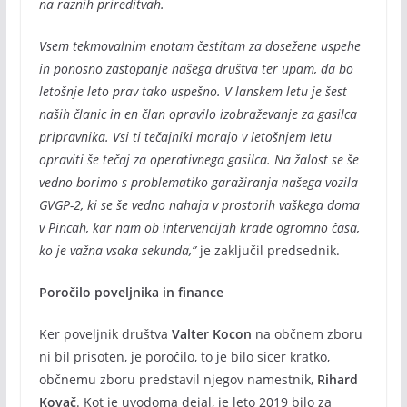
na raznih prireditvah.
Vsem tekmovalnim enotam čestitam za dosežene uspehe
in ponosno zastopanje našega društva ter upam, da bo
letošnje leto prav tako uspešno. V lanskem letu je šest
naših članic in en član opravilo izobraževanje za gasilca
pripravnika. Vsi ti tečajniki morajo v letošnjem letu
opraviti še tečaj za operativnega gasilca. Na žalost se še
vedno borimo s problematiko garažiranja našega vozila
GVGP-2, ki se še vedno nahaja v prostorih vaškega doma
v Pincah, kar nam ob intervencijah krade ogromno časa,
ko je važna vsaka sekunda,”
je zaključil predsednik.
Poročilo poveljnika in finance
Ker poveljnik društva
Valter Kocon
na občnem zboru
ni bil prisoten, je poročilo, to je bilo sicer kratko,
občnemu zboru predstavil njegov namestnik,
Rihard
Kovač
. Kot je uvodoma dejal, je leto 2019 bilo za