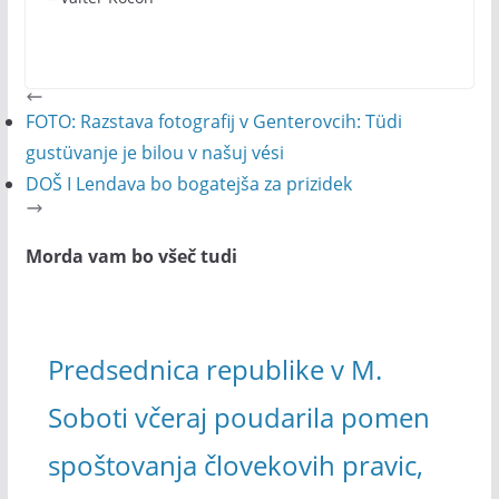
FOTO: Razstava fotografij v Genterovcih: Tüdi
gustüvanje je bilou v našuj vési
DOŠ I Lendava bo bogatejša za prizidek
Morda vam bo všeč tudi
Predsednica republike v M.
Soboti včeraj poudarila pomen
spoštovanja človekovih pravic,