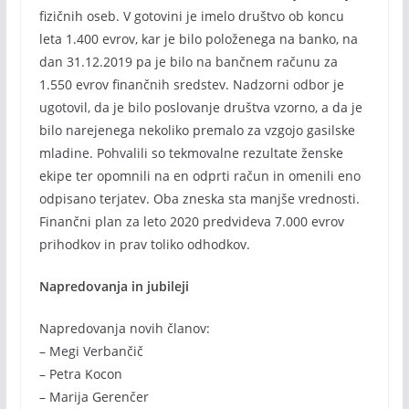
fizičnih oseb. V gotovini je imelo društvo ob koncu
leta 1.400 evrov, kar je bilo položenega na banko, na
dan 31.12.2019 pa je bilo na bančnem računu za
1.550 evrov finančnih sredstev. Nadzorni odbor je
ugotovil, da je bilo poslovanje društva vzorno, a da je
bilo narejenega nekoliko premalo za vzgojo gasilske
mladine. Pohvalili so tekmovalne rezultate ženske
ekipe ter opomnili na en odprti račun in omenili eno
odpisano terjatev. Oba zneska sta manjše vrednosti.
Finančni plan za leto 2020 predvideva 7.000 evrov
prihodkov in prav toliko odhodkov.
Napredovanja in jubileji
Napredovanja novih članov:
– Megi Verbančič
– Petra Kocon
– Marija Gerenčer