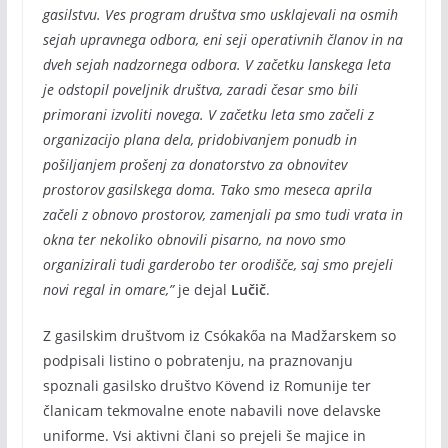
gasilstvu. Ves program društva smo usklajevali na osmih
sejah upravnega odbora, eni seji operativnih članov in na
dveh sejah nadzornega odbora. V začetku lanskega leta
je odstopil poveljnik društva, zaradi česar smo bili
primorani izvoliti novega. V začetku leta smo začeli z
organizacijo plana dela, pridobivanjem ponudb in
pošiljanjem prošenj za donatorstvo za obnovitev
prostorov gasilskega doma. Tako smo meseca aprila
začeli z obnovo prostorov, zamenjali pa smo tudi vrata in
okna ter nekoliko obnovili pisarno, na novo smo
organizirali tudi garderobo ter orodišče, saj smo prejeli
novi regal in omare,”
je dejal
Lučič
.
Z gasilskim društvom iz Csókakőa na Madžarskem so
podpisali listino o pobratenju, na praznovanju
spoznali gasilsko društvo Kövend iz Romunije ter
članicam tekmovalne enote nabavili nove delavske
uniforme. Vsi aktivni člani so prejeli še majice in