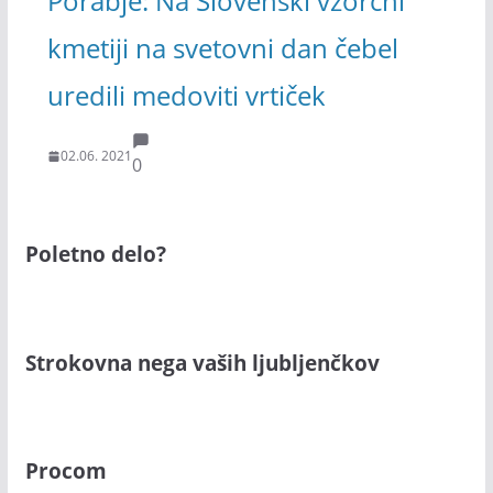
Porabje: Na Slovenski vzorčni
kmetiji na svetovni dan čebel
uredili medoviti vrtiček
02.06. 2021
0
Poletno delo?
Strokovna nega vaših ljubljenčkov
Procom