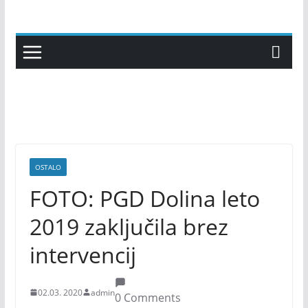
Skip
to
content
OSTALO
FOTO: PGD Dolina leto
2019 zaključila brez
intervencij
02.03. 2020
admin
0 Comments