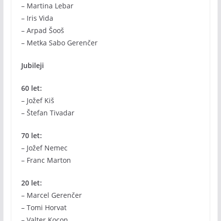
– Martina Lebar
– Iris Vida
– Arpad Šooš
– Metka Sabo Gerenčer
Jubileji
60 let:
– Jožef Kiš
– Štefan Tivadar
70 let:
– Jožef Nemec
– Franc Marton
20 let:
– Marcel Gerenčer
– Tomi Horvat
– Valter Kocon