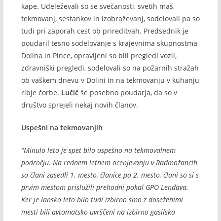
kape. Udeleževali so se svečanosti, svetih maš,
tekmovanj, sestankov in izobraževanj, sodelovali pa so
tudi pri zaporah cest ob prireditvah. Predsednik je
poudaril tesno sodelovanje s krajevnima skupnostma
Dolina in Pince, opravljeni so bili pregledi vozil,
zdravniški pregledi, sodelovali so na požarnih stražah
ob vaškem dnevu v Dolini in na tekmovanju v kuhanju
ribje čorbe.
Lučič
še posebno poudarja, da so v
društvo sprejeli nekaj novih članov.
Uspešni na tekmovanjih
“Minulo leto je spet bilo uspešno na tekmovalnem
področju. Na rednem letnem ocenjevanju v Radmožancih
so člani zasedli 1. mesto, članice pa 2. mesto, člani so si s
prvim mestom prislužili prehodni pokal GPO Lendava.
Ker je lansko leto bilo tudi izbirno smo z doseženimi
mesti bili avtomatsko uvrščeni na izbirno gasilsko