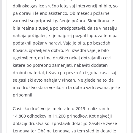
dolinske gasilce srečno leto, saj intervencij ni bilo, so
pa opravili le eno asistenco. Ob mesecu požarne
varnosti so pripravili gašenje požara. Simulirana je
bila realna situacija po predpostavki, da se v naselju
nahaja požigalec, ki je najprej požgal lopo, za tem pa
podtaknil požar v naravi. Vaja je bila, po besedah
Kovača, opravljena dobro. Pri izvedbi vaje je bilo
ugotovljeno, da ima društvo nekaj dotrajanih cevi,
katere bo potrebno zamenjati, nabaviti dodaten
drobni material, težavo pa povzroča izguba časa, saj
se gasilski avto nahaja v Pincah. Ne glede na to, da
ima društvo stara vozila, so ta dobro vzdrževana, je še
pripomnil.
Gasilsko društvo je imelo v letu 2019 realiziranih
14.800 odhodkov in 11.200 prihodkov. Kot največji
dotaciji društva so izpostavili dotacijo Gasilske zveze
Lendava ter Občine Lendava, za tem sledijo dotacije