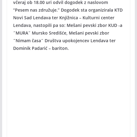
včeraj ob 18.00 uri odvil dogodek z naslovom
“Pesem nas združuje.” Dogodek sta organizirala KTD
Novi Sad Lendava ter Knjižnica – Kulturni center
Lendava, nastopili pa so: Mešani pevski zbor KUD -a
˝MURA˝ Mursko Središće, Mešani pevski zbor
˝Nimam časa˝ Društva upokojencev Lendava ter
Dominik Padarić – bariton.