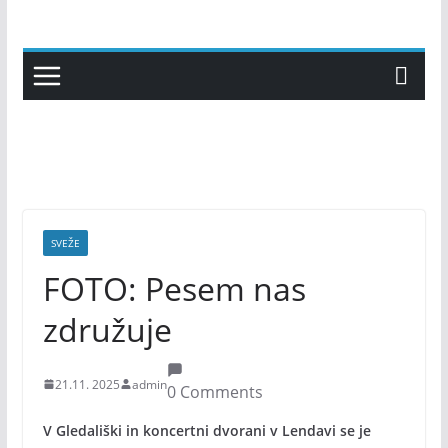
Skip
to
content
SVEŽE
FOTO: Pesem nas
združuje
21.11. 2025
admin
0 Comments
V Gledališki in koncertni dvorani v Lendavi se je