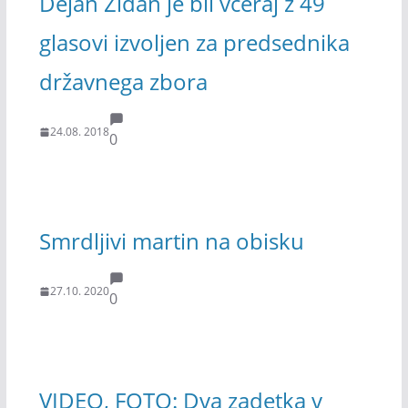
Dejan Židan je bil včeraj z 49
glasovi izvoljen za predsednika
državnega zbora
24.08. 2018
0
Smrdljivi martin na obisku
27.10. 2020
0
VIDEO, FOTO: Dva zadetka v