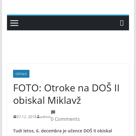
Skip
to
content
OSTALO
FOTO: Otroke na DOŠ II
obiskal Miklavž
07.12. 2018
admin
0 Comments
Tudi letos, 6. decembra je učence DOŠ II obiskal