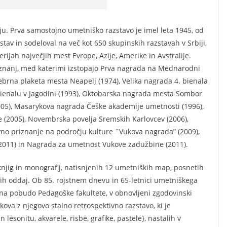
ju. Prva samostojno umetniško razstavo je imel leta 1945, od
stav in sodeloval na več kot 650 skupinskih razstavah v Srbiji,
rijah največjih mest Evrope, Azije, Amerike in Avstralije.
iznanj, med katerimi izstopajo Prva nagrada na Mednarodni
ebrna plaketa mesta Neapelj (1974), Velika nagrada 4. bienala
 Bienalu v Jagodini (1993), Oktobarska nagrada mesta Sombor
005), Masarykova nagrada Češke akademije umetnosti (1996),
e (2005), Novembrska povelja Sremskih Karlovcev (2006),
vno priznanje na področju kulture ˝Vukova nagrada” (2009),
2011) in Nagrada za umetnost Vukove zadužbine (2011).
 knjig in monografij, natisnjenih 12 umetniških map, posnetih
skih oddaj. Ob 85. rojstnem dnevu in 65-letnici umetniškega
na pobudo Pedagoške fakultete, v obnovljeni zgodovinski
kova z njegovo stalno retrospektivno razstavo, ki je
in lesonitu, akvarele, risbe, grafike, pastele}, nastalih v