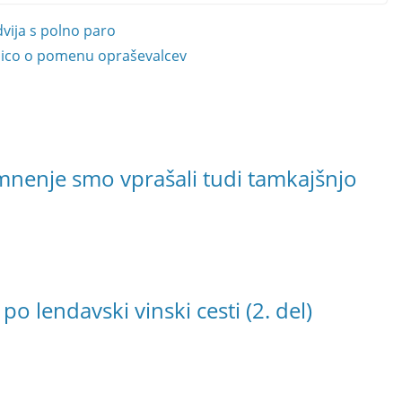
dvija s polno paro
lnico o pomenu opraševalcev
 mnenje smo vprašali tudi tamkajšnjo
o lendavski vinski cesti (2. del)