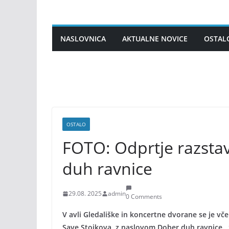
Skip
to
content
NASLOVNICA
AKTUALNE NOVICE
OSTAL
OSTALO
FOTO: Odprtje razsta
duh ravnice
29.08. 2025
admin
0 Comments
V avli Gledališke in koncertne dvorane se je vče
Save Stojkova, z naslovom Dober duh ravnice. S