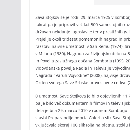
Sava Stojkov se je rodil 29. marca 1925 v Sombor
takrat pa je pripravil več kot 500 samostojnih raz
državah nekdanje Jugoslavije ter v prestižnih gale
Prejel je okoli trideset pomembnih nagrad in pr
razstavi naivne umetnosti v San Remu (1974). Sr
v Milanu (1980), Nagrada za življenjsko delo na
in Povelja zaslužnega občana Somborja (1995, 2
Vidovdanska povelja Radia in Televizije Vojvodin
Nagrada ˝Varuh Vojvodine” (2008), najvišje drža
Orden svetega Save Srbske pravoslavne cerkve (
0 umetnosti Save Stojkova je bilo objavljenih 11
pa je bilo več dokumentarnih filmov in televizij
dela je bila 29. marca 2010 v rodnem Somborju, 
stavbi Preparandije odprta Galerija slik Save Stoj
vključevala skoraj 100 slik (olja na platnu, steklu 