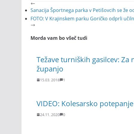
Sanacija Športnega parka v Petišovcih se že o
FOTO: V Krajinskem parku Goričko odprli uči
Morda vam bo všeč tudi
Težave turniških gasilcev: Za
županjo
15.03. 2018
1
VIDEO: Kolesarsko potepanje p
24.11. 2020
0