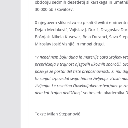
obdobju sedmih desetletij slikarskega in umetnišk
30.000 obiskovalcev.
0 njegovem slikarstvu so pisali številni eminentni 
Dejan Medaković, Vojislav J. Durić, Dragoslav Dor
Bošnjak, Nikola Kusovac, Bela Duranci, Sava Ste
Miroslav Josić Visnjić in mnogi drugi.
“V nenehnem boju duha in materije Sava Stojkov vztr
prepričanja v trajnost njegovih likovnih sporočil. S
poziv je že postal del tiste prepoznavnosti, ki mu d
ta sanjač izpovedal svojo himno življenju, včasih n
življenja. Le resnično človekoljuben ustvarjalec je 
dela kot trajno dediščino,”
so besede akademika
D
Tekst: Milan Stepanović