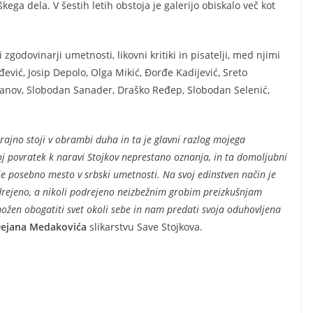
ega dela. V šestih letih obstoja je galerijo obiskalo več kot
zgodovinarji umetnosti, likovni kritiki in pisatelji, med njimi
đević, Josip Depolo, Olga Mikić, Đorđe Kadijević, Sreto
panov, Slobodan Sanader, Draško Ređep, Slobodan Selenić,
ajno stoji v obrambi duha in ta je glavni razlog mojega
voj povratek k naravi Stojkov neprestano oznanja, in ta domoljubni
aje posebno mesto v srbski umetnosti. Na svoj edinstven način je
adrejeno, a nikoli podrejeno neizbežnim grobim preizkušnjam
zmožen obogatiti svet okoli sebe in nam predati svoja oduhovljena
ejana Medakovića
slikarstvu Save Stojkova.