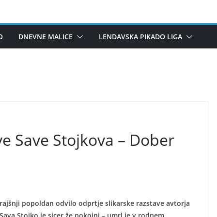
O
DNEVNE MALICE
LENDAVSKA PIKADO LIGA
ve Save Stojkova – Dober
rajšnji popoldan odvilo odprtje slikarske razstave avtorja
ava Stojko je sicer že pokojni – umrl je v rodnem