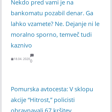
Nekdo pred vami je na
bankomatu pozabil denar. Ga
lahko vzamete? Ne. Dejanje ni le
moralno sporno, temveč tudi
kaznivo
18.04. 2020
0
Pomurska avtocesta: V sklopu
akcije “Hitrost,” policisti
obravnavali 67 kršitev