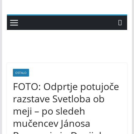
Skip
to
content
OSTALO
FOTO: Odprtje potujoče
razstave Svetloba ob
meji – po sledeh
mučencev Jánosa