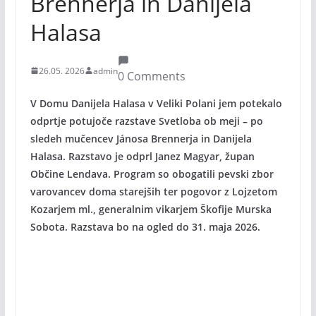
Brennerja in Danijela
Halasa
26.05. 2026
admin
0 Comments
V Domu Danijela Halasa v Veliki Polani jem potekalo
odprtje potujoče razstave Svetloba ob meji – po
sledeh mučencev Jánosa Brennerja in Danijela
Halasa. Razstavo je odprl Janez Magyar, župan
Občine Lendava. Program so obogatili pevski zbor
varovancev doma starejših ter pogovor z Lojzetom
Kozarjem ml., generalnim vikarjem Škofije Murska
Sobota. Razstava bo na ogled do 31. maja 2026.