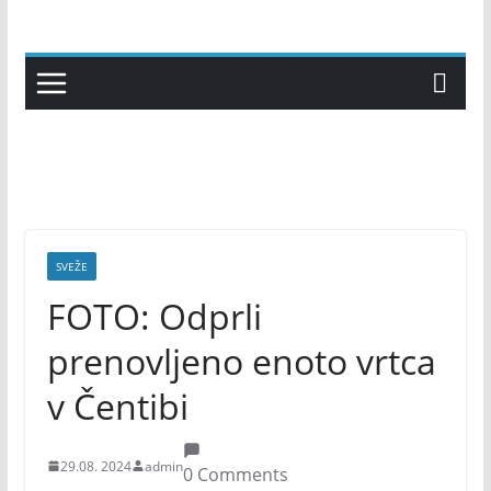
Skip
to
content
SVEŽE
FOTO: Odprli
prenovljeno enoto vrtca
v Čentibi
29.08. 2024
admin
0 Comments