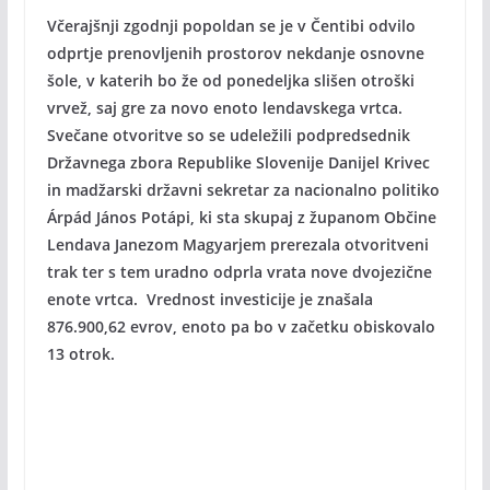
Včerajšnji zgodnji popoldan se je v Čentibi odvilo
odprtje prenovljenih prostorov nekdanje osnovne
šole, v katerih bo že od ponedeljka slišen otroški
vrvež, saj gre za novo enoto lendavskega vrtca.
Svečane otvoritve so se udeležili podpredsednik
Državnega zbora Republike Slovenije Danijel Krivec
in madžarski državni sekretar za nacionalno politiko
Árpád János Potápi, ki sta skupaj z županom Občine
Lendava Janezom Magyarjem prerezala otvoritveni
trak ter s tem uradno odprla vrata nove dvojezične
enote vrtca. Vrednost investicije je znašala
876.900,62 evrov, enoto pa bo v začetku obiskovalo
13 otrok.