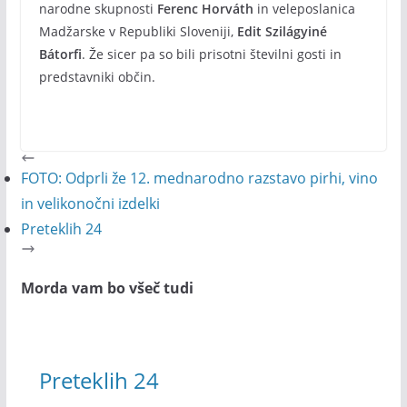
narodne skupnosti
Ferenc Horváth
in veleposlanica
Madžarske v Republiki Sloveniji,
Edit Szilágyiné
Bátorfi
. Že sicer pa so bili prisotni številni gosti in
predstavniki občin.
FOTO: Odprli že 12. mednarodno razstavo pirhi, vino
in velikonočni izdelki
Preteklih 24
Morda vam bo všeč tudi
Preteklih 24