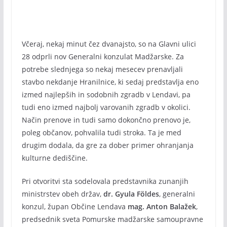
Včeraj, nekaj minut čez dvanajsto, so na Glavni ulici
28 odprli nov Generalni konzulat Madžarske. Za
potrebe slednjega so nekaj mesecev prenavljali
stavbo nekdanje Hranilnice, ki sedaj predstavlja eno
izmed najlepših in sodobnih zgradb v Lendavi, pa
tudi eno izmed najbolj varovanih zgradb v okolici.
Način prenove in tudi samo dokončno prenovo je,
poleg občanov, pohvalila tudi stroka. Ta je med
drugim dodala, da gre za dober primer ohranjanja
kulturne dediščine.
Pri otvoritvi sta sodelovala predstavnika zunanjih
ministrstev obeh držav,
dr. Gyula Földes
, generalni
konzul, župan Občine Lendava
mag. Anton Balažek
,
predsednik sveta Pomurske madžarske samoupravne