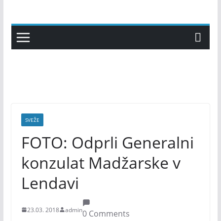
Skip
to
content
SVEŽE
FOTO: Odprli Generalni
konzulat Madžarske v
Lendavi
23.03. 2018
admin
0 Comments