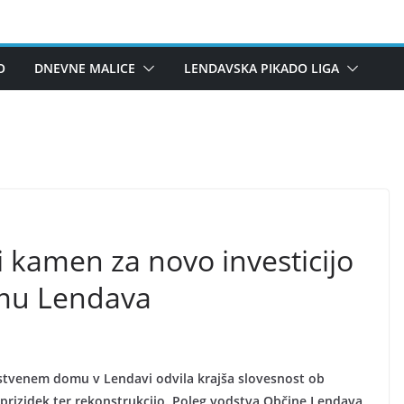
O
DNEVNE MALICE
LENDAVSKA PIKADO LIGA
i kamen za novo investicijo
mu Lendava
vstvenem domu v Lendavi odvila krajša slovesnost ob
-prizidek ter rekonstrukcijo. Poleg vodstva Občine Lendava