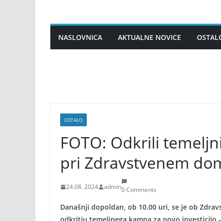
Skip
to
content
NASLOVNICA
AKTUALNE NOVICE
OSTAL
OSTALO
FOTO: Odkrili temeljn
pri Zdravstvenem do
24.08. 2024
admin
0 Comments
Današnji dopoldan, ob 10.00 uri, se je ob Zdra
odkritju temeljnega kamna za novo investicijo 