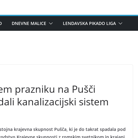
O
DNEVNE MALICE
LENDAVSKA PIKADO LIGA
em prazniku na Pušči
i kanalizacijski sistem
tojna krajevna skupnost Pušča, ki je do takrat spadala pod
 vodstvo Krajevne skupnosti z romskim svetnikom in krajani