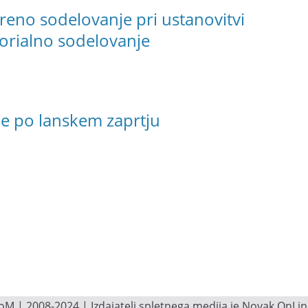
eno sodelovanje pri ustanovitvi
torialno sodelovanje
e po lanskem zaprtju
M | 2008-2024 | Izdajatelj spletnega medija je Novak OnLine.