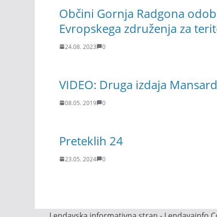
Občini Gornja Radgona odobr
Evropskega združenja za teri
24.08. 2023
0
VIDEO: Druga izdaja Mansard
08.05. 2019
0
Preteklih 24
23.05. 2024
0
Lendavska informativna stran - Lendavainfo.Co