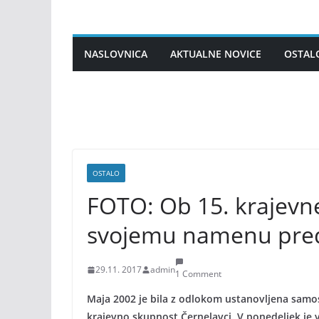
Skip
to
content
NASLOVNICA
AKTUALNE NOVICE
OSTAL
OSTALO
FOTO: Ob 15. krajevn
svojemu namenu predal
29.11. 2017
admin
1 Comment
Maja 2002 je bila z odlokom ustanovljena samos
krajevno skupnost Černelavci. V ponedeljek je