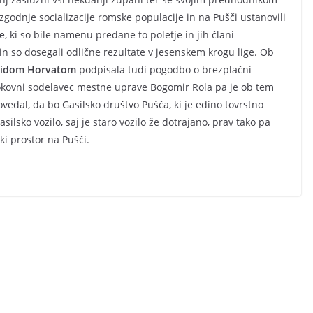
zgodnje socializacije romske populacije in na Pušči ustanovili
e, ki so bile namenu predane to poletje in jih člani
 so dosegali odlične rezultate v jesenskem krogu lige. Ob
vidom Horvatom
podpisala tudi pogodbo o brezplačni
trokovni sodelavec mestne uprave Bogomir Rola pa je ob tem
edal, da bo Gasilsko društvo Pušča, ki je edino tovrstno
ilsko vozilo, saj je staro vozilo že dotrajano, prav tako pa
i prostor na Pušči.