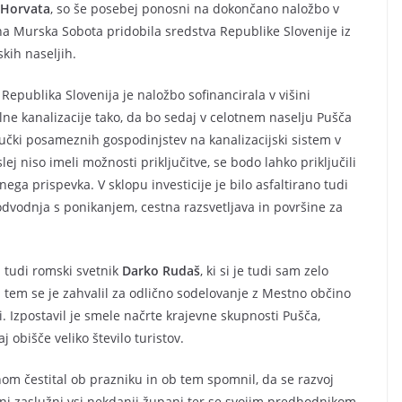
 Horvata
, so še posebej ponosni na dokončano naložbo v
na Murska Sobota pridobila sredstva Republike Slovenije iz
kih naseljih.
Republika Slovenija je naložbo sofinancirala v višini
lne kanalizacije tako, da bo sedaj v celotnem naselju Pušča
jučki posameznih gospodinjstev na kanalizacijski sistem v
oslej niso imeli možnosti priključitve, se bodo lahko priključili
ega prispevka. V sklopu investicije je bilo asfaltirano tudi
odvodnja s ponikanjem, cestna razsvetljava in površine za
l tudi romski svetnik
Darko Rudaš
, ki si je tudi sam zelo
 tem se je zahvalil za odlično sodelovanje z Mestno občino
 Izpostavil je smele načrte krajevne skupnosti Pušča,
obišče veliko število turistov.
nom čestital ob prazniku in ob tem spomnil, da se razvoj
anj zaslužni vsi nekdanji župani ter se svojim predhodnikom