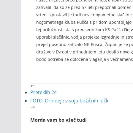
zahvalil, da so že pred 57 leti prepoznali pomen 
vrtec. Izpostavil je tudi nove nogometne slačilnic
nogometnega kluba Pušča s pridom uporabljajo in
tej priložnosti sta s predsednikom KS Pušča
Dej
uporabi slačilnic, vodja projekta izgradnje in s
prejel posebno zahvalo NK Pušča. Župan je še pov
društvo v Evropi v prihodnjem letu dobilo novo gas
bodo potreba še določena vlaganja v večnamensk
Preteklih 24
FOTO: Orhideje v soju božičnih lučk
Morda vam bo všeč tudi