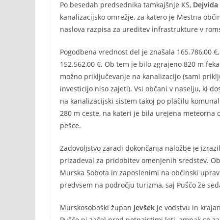
Po besedah predsednika tamkajšnje KS,
Dejvida
kanalizacijsko omrežje, za katero je Mestna obči
naslova razpisa za ureditev infrastrukture v roms
Pogodbena vrednost del je znašala 165.786,00 €, 
152.562,00 €. Ob tem je bilo zgrajeno 820 m feka
možno priključevanje na kanalizacijo (sami prikl
investicijo niso zajeti). Vsi občani v naselju, ki d
na kanalizacijski sistem takoj po plačilu komunaln
280 m ceste, na kateri je bila urejena meteorna 
pešce.
Zadovoljstvo zaradi dokončanja naložbe je izrazi
prizadeval za pridobitev omenjenih sredstev. Ob
Murska Sobota in zaposlenimi na občinski upravi.
predvsem na področju turizma, saj Puščo že sedaj 
Murskosoboški župan
Jevšek
je vodstvu in kraja
Pušče ni začel pred petnajstimi leti, ampak so z