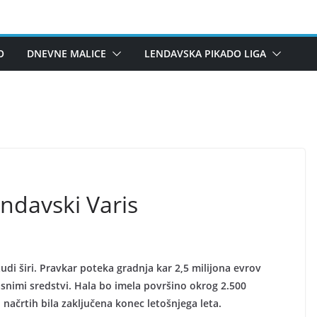
O
DNEVNE MALICE
LENDAVSKA PIKADO LIGA
ndavski Varis
udi širi. Pravkar poteka gradnja kar 2,5 milijona evrov
lasnimi sredstvi. Hala bo imela površino okrog 2.500
 načrtih bila zaključena konec letošnjega leta.