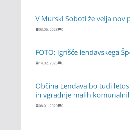
V Murski Soboti že velja nov p
03.06. 2023
0
FOTO: Igrišče lendavskega Šp
14.02. 2026
0
Občina Lendava bo tudi letos
in vgradnje malih komunalnih
08.01. 2020
0