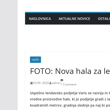
Skip
to
content
NASLOVNICA
AKTUALNE NOVICE
OSTAL
SVEŽE
FOTO: Nova hala za le
03.09. 2020
admin
1 Comment
Uspešno lendavsko podjetje Varis se razvija in t
vredne proizvodne hale, ki jo podjetje gradi z 
kvadratnih metrov, gradnja slednje pa naj bi po