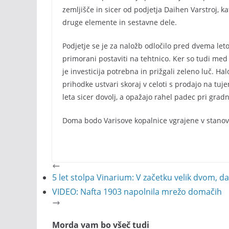
zemljišče in sicer od podjetja Daihen Varstroj, k
druge elemente in sestavne dele.
Podjetje se je za naložb odločilo pred dvema leto
primorani postaviti na tehtnico. Ker so tudi med e
je investicija potrebna in prižgali zeleno luč. Ha
prihodke ustvari skoraj v celoti s prodajo na tuj
leta sicer dovolj, a opažajo rahel padec pri gradn
Doma bodo Varisove kopalnice vgrajene v stanov
5 let stolpa Vinarium: V začetku velik dvom, 
VIDEO: Nafta 1903 napolnila mrežo domačih
Morda vam bo všeč tudi