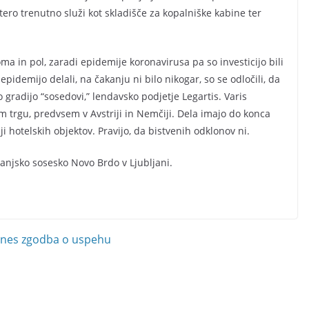
atero trenutno služi kot skladišče za kopalniške kabine ter
ma in pol, zaradi epidemije koronavirusa pa so investicijo bili
pidemijo delali, na čakanju ni bilo nikogar, so se odločili, da
lo gradijo “sosedovi,” lendavsko podjetje Legartis. Varis
em trgu, predvsem v Avstriji in Nemčiji. Dela imajo do konca
ji hotelskih objektov. Pravijo, da bistvenih odklonov ni.
anjsko sosesko Novo Brdo v Ljubljani.
danes zgodba o uspehu